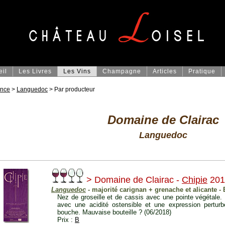
eil
Les Livres
Les Vins
Champagne
Articles
Pratique
ance
>
Languedoc
> Par producteur
Domaine de Clairac
Languedoc
> Domaine de Clairac -
Chipie
201
Languedoc
- majorité carignan + grenache et alicante - 
Nez de groseille et de cassis avec une pointe végétale.
avec une acidité ostensible et une expression pertu
bouche. Mauvaise bouteille ? (06/2018)
Prix :
B