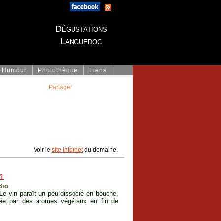
Dégustations
Languedoc
Humour
Photothèque
Liens
Partager
Voir le
site internet
du domaine.
1
Bio
 Le vin paraît un peu dissocié en bouche,
rbée par des aromes végétaux en fin de