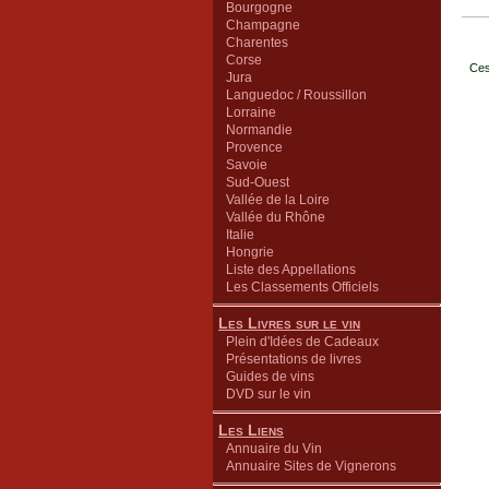
Bourgogne
Champagne
Charentes
Corse
Ces
Jura
Languedoc / Roussillon
Lorraine
Normandie
Provence
Savoie
Sud-Ouest
Vallée de la Loire
Vallée du Rhône
Italie
Hongrie
Liste des Appellations
Les Classements Officiels
Les Livres sur le vin
Plein d'Idées de Cadeaux
Présentations de livres
Guides de vins
DVD sur le vin
Les Liens
Annuaire du Vin
Annuaire Sites de Vignerons