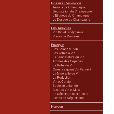
Dossier Champagne
Terroirs de Champagne
Dégustation du Champagne
L'Étiquette du Champagne
Le Dosage du Champagne
Les Articles
Vin Bio et Biodynamie
Visites de Domaine
Pratique
Les Salons du Vin
Les Verres à Vin
La Température du Vin
Arômes des Cépages
La Robe du Vin
Qu'est ce qu'un Vin Fermé ?
La Minéralité du Vin
La Réduction
Vin et Carafe
Bouteille entamée
Accords Vin et Mets
Le Décollage d'Étiquettes
Fiches de Dégustation
Humour