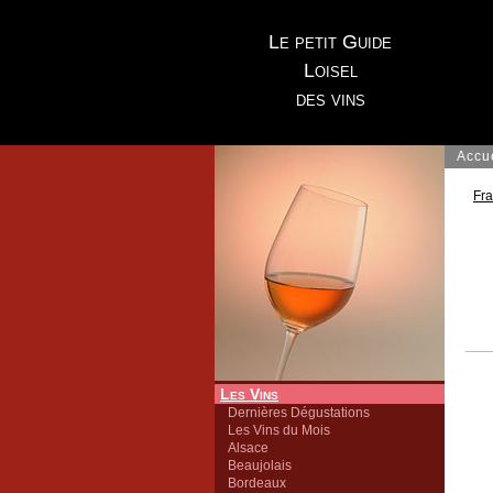
Le petit Guide
Loisel
des vins
Accu
Fr
Les Vins
Dernières Dégustations
Les Vins du Mois
Alsace
Beaujolais
Bordeaux