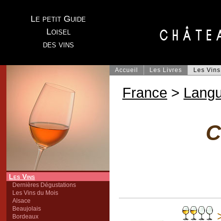
Le petit Guide
Loisel
des vins
Accueil
Les Livres
Les Vins
France
>
Lang
C
Les Vins
Dernières Dégustations
Les Vins du Mois
Alsace
Beaujolais
>
Bordeaux