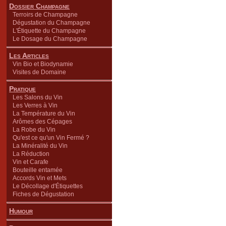
Dossier Champagne
Terroirs de Champagne
Dégustation du Champagne
L'Étiquette du Champagne
Le Dosage du Champagne
Les Articles
Vin Bio et Biodynamie
Visites de Domaine
Pratique
Les Salons du Vin
Les Verres à Vin
La Température du Vin
Arômes des Cépages
La Robe du Vin
Qu'est ce qu'un Vin Fermé ?
La Minéralité du Vin
La Réduction
Vin et Carafe
Bouteille entamée
Accords Vin et Mets
Le Décollage d'Étiquettes
Fiches de Dégustation
Humour