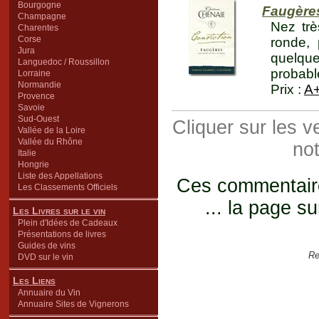
Bourgogne
Faugère
Champagne
Nez trè
Charentes
Corse
ronde, 
Jura
quelqu
Languedoc / Roussillon
probabl
Lorraine
Normandie
Prix :
A
Provence
Savoie
Sud-Ouest
Cliquer sur les 
Vallée de la Loire
Vallée du Rhône
not
Italie
Hongrie
Liste des Appellations
Ces commentaires
Les Classements Officiels
... la page su
Les Livres sur le vin
Plein d'Idées de Cadeaux
Présentations de livres
Guides de vins
Re
DVD sur le vin
Les Liens
Annuaire du Vin
Annuaire Sites de Vignerons