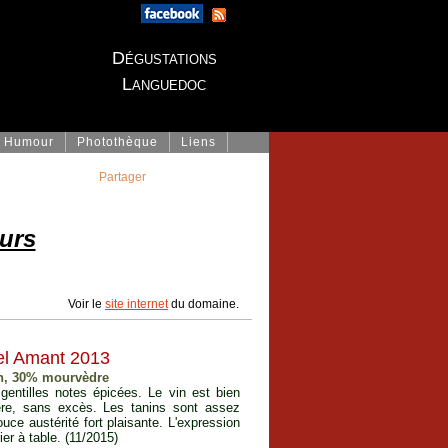
Dégustations
Languedoc
Humour
Photothèque
Liens
Partager
urs
Voir le
site internet
du domaine.
el Amant 2013
an, 30% mourvèdre
entilles notes épicées. Le vin est bien
ère, sans excès. Les tanins sont assez
uce austérité fort plaisante. L'expression
ier à table. (11/2015)