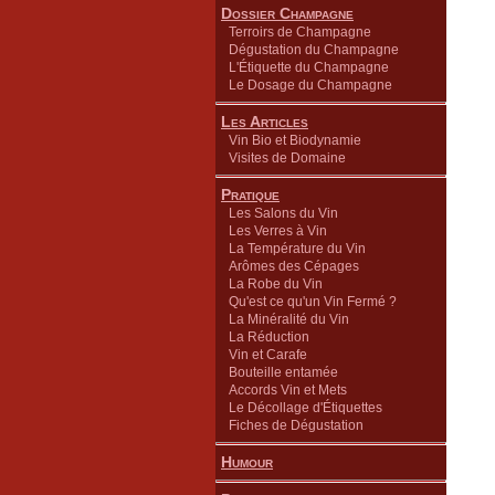
Dossier Champagne
Terroirs de Champagne
Dégustation du Champagne
L'Étiquette du Champagne
Le Dosage du Champagne
Les Articles
Vin Bio et Biodynamie
Visites de Domaine
Pratique
Les Salons du Vin
Les Verres à Vin
La Température du Vin
Arômes des Cépages
La Robe du Vin
Qu'est ce qu'un Vin Fermé ?
La Minéralité du Vin
La Réduction
Vin et Carafe
Bouteille entamée
Accords Vin et Mets
Le Décollage d'Étiquettes
Fiches de Dégustation
Humour