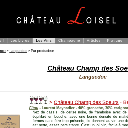
eil
Les Livres
Les Vins
Champagne
Articles
Pratique
ance
>
Languedoc
> Par producteur
Château Champ des Soe
Languedoc
>
Château Champ des Soeurs
- B
Fitou
- Laurent Maynadier - 40% grenache, 30% carign
Nez de cassis, de cerise noire, de framboise avec de g
équilibré en bouche, avec une bonne densité de mati
fermes sans être trop présents, ils donnent au vin une do
est nette, assez persistante. C'est un joli vin, facile à mar