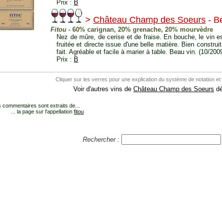
Prix :
B
>
Château Champ des Soeurs
- B
Fitou
- 60% carignan, 20% grenache, 20% mourvèdre
Nez de mûre, de cerise et de fraise. En bouche, le vin es
fruitée et directe issue d'une belle matière. Bien construi
fait. Agréable et facile à marier à table. Beau vin. (10/200
Prix :
B
Cliquer sur les verres pour une explication du système de notation et
Voir d'autres vins de
Château Champ des Soeurs
dé
 commentaires sont extraits de...
... la page sur l'appellation
fitou
Rechercher :