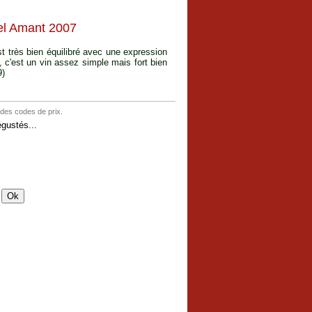
el Amant 2007
t très bien équilibré avec une expression
t, c'est un vin assez simple mais fort bien
9)
 des codes de prix.
gustés...