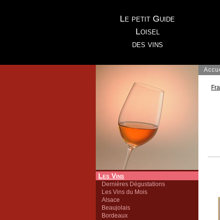
Le petit Guide
Loisel
des vins
Accu
Fr
Les Vins
Dernières Dégustations
Les Vins du Mois
Alsace
Beaujolais
Bordeaux