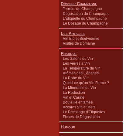
Dossier Champagne
Terroirs de Champagne
Dégustation du Champagne
L'Étiquette du Champagne
Le Dosage du Champagne
Les Articles
Vin Bio et Biodynamie
Visites de Domaine
Pratique
Les Salons du Vin
Les Verres à Vin
La Température du Vin
Arômes des Cépages
La Robe du Vin
Qu'est ce qu'un Vin Fermé ?
La Minéralité du Vin
La Réduction
Vin et Carafe
Bouteille entamée
Accords Vin et Mets
Le Décollage d'Étiquettes
Fiches de Dégustation
Humour