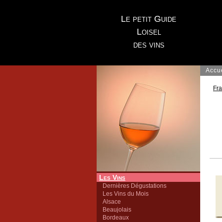
Le petit Guide
Loisel
des vins
Accu
Fr
Les Vins
Dernières Dégustations
Les Vins du Mois
Alsace
Beaujolais
Bordeaux