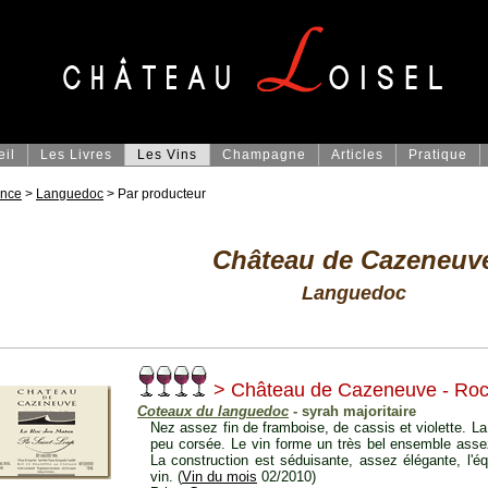
eil
Les Livres
Les Vins
Champagne
Articles
Pratique
ance
>
Languedoc
> Par producteur
Château de Cazeneuv
Languedoc
> Château de Cazeneuve - Roc
Coteaux du languedoc
- syrah majoritaire
Nez assez fin de framboise, de cassis et violette. 
peu corsée. Le vin forme un très bel ensemble assez 
La construction est séduisante, assez élégante, l'éq
vin. (
Vin du mois
02/2010)