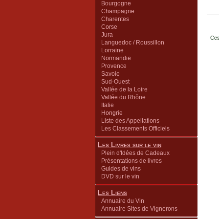
Bourgogne
Champagne
Charentes
Corse
Jura
Ces
Languedoc / Roussillon
Lorraine
Normandie
Provence
Savoie
Sud-Ouest
Vallée de la Loire
Vallée du Rhône
Italie
Hongrie
Liste des Appellations
Les Classements Officiels
Les Livres sur le vin
Plein d'Idées de Cadeaux
Présentations de livres
Guides de vins
DVD sur le vin
Les Liens
Annuaire du Vin
Annuaire Sites de Vignerons