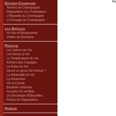
Re
Dossier Champagne
Terroirs de Champagne
Dégustation du Champagne
L'Étiquette du Champagne
Le Dosage du Champagne
Les Articles
Vin Bio et Biodynamie
Visites de Domaine
Pratique
Les Salons du Vin
Les Verres à Vin
La Température du Vin
Arômes des Cépages
La Robe du Vin
Qu'est ce qu'un Vin Fermé ?
La Minéralité du Vin
La Réduction
Vin et Carafe
Bouteille entamée
Accords Vin et Mets
Le Décollage d'Étiquettes
Fiches de Dégustation
Humour