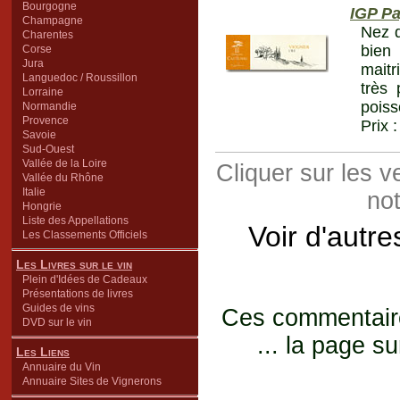
Bourgogne
IGP Pa
Champagne
Nez d
Charentes
bien
Corse
Jura
maitr
Languedoc / Roussillon
très
Lorraine
poiss
Normandie
Provence
Prix 
Savoie
Sud-Ouest
Vallée de la Loire
Cliquer sur les 
Vallée du Rhône
Italie
not
Hongrie
Liste des Appellations
Voir d'autre
Les Classements Officiels
Les Livres sur le vin
Plein d'Idées de Cadeaux
Présentations de livres
Guides de vins
Ces commentaires
DVD sur le vin
... la page su
Les Liens
Annuaire du Vin
Annuaire Sites de Vignerons