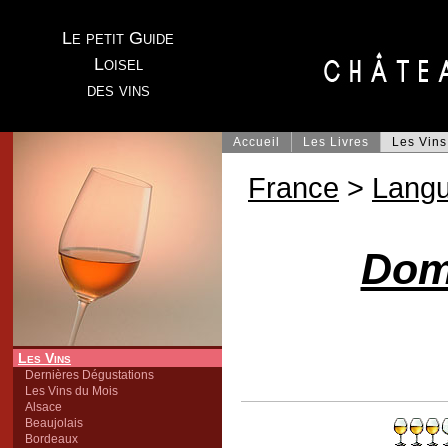
Le petit Guide
Loisel
des vins
Accueil
Les Livres
Les Vins
France
>
Lang
Dom
Les Vins
Dernières Dégustations
Les Vins du Mois
Alsace
Beaujolais
Bordeaux