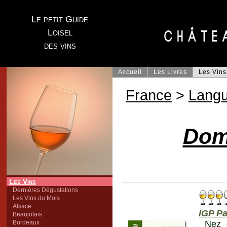
Le petit Guide
Loisel
des vins
Accueil
Les Livres
Les Vins
France
>
Lang
Dom
Les Vins
Dernières Dégustations
Les Vins du Mois
Alsace
IGP Pa
Beaujolais
Bordeaux
Nez 