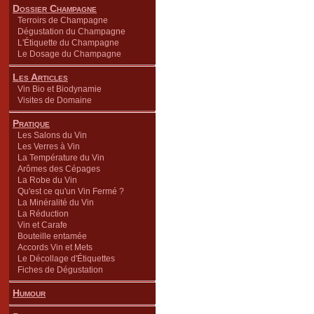
Dossier Champagne
Terroirs de Champagne
Dégustation du Champagne
L'Étiquette du Champagne
Le Dosage du Champagne
Les Articles
Vin Bio et Biodynamie
Visites de Domaine
Pratique
Les Salons du Vin
Les Verres à Vin
La Température du Vin
Arômes des Cépages
La Robe du Vin
Qu'est ce qu'un Vin Fermé ?
La Minéralité du Vin
La Réduction
Vin et Carafe
Bouteille entamée
Accords Vin et Mets
Le Décollage d'Étiquettes
Fiches de Dégustation
Humour