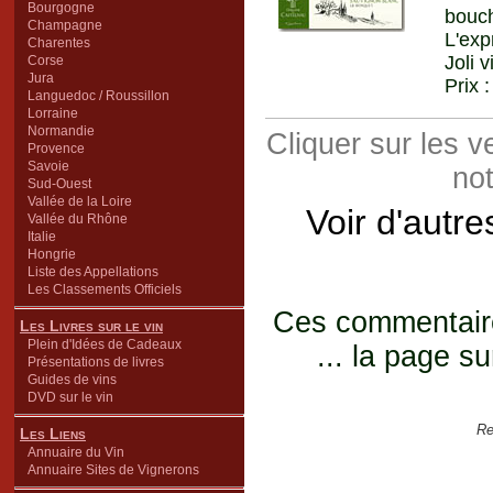
Bourgogne
bouch
Champagne
L'exp
Charentes
Joli 
Corse
Jura
Prix 
Languedoc / Roussillon
Lorraine
Normandie
Cliquer sur les 
Provence
Savoie
not
Sud-Ouest
Vallée de la Loire
Voir d'autre
Vallée du Rhône
Italie
Hongrie
Liste des Appellations
Les Classements Officiels
Ces commentaires
Les Livres sur le vin
Plein d'Idées de Cadeaux
... la page su
Présentations de livres
Guides de vins
DVD sur le vin
Re
Les Liens
Annuaire du Vin
Annuaire Sites de Vignerons