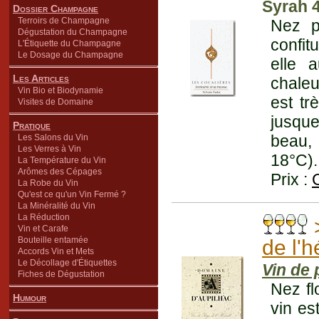
Syrah 
Dossier Champagne
Terroirs de Champagne
Nez p
Dégustation du Champagne
confit
L'Étiquette du Champagne
Le Dosage du Champagne
elle 
Les Articles
chaleu
Vin Bio et Biodynamie
est tr
Visites de Domaine
jusque
Pratique
beau, 
Les Salons du Vin
Les Verres à Vin
18°C).
La Température du Vin
Arômes des Cépages
Prix :
La Robe du Vin
Qu'est ce qu'un Vin Fermé ?
La Minéralité du Vin
La Réduction
>
Vin et Carafe
Bouteille entamée
de l'h
Accords Vin et Mets
Le Décollage d'Étiquettes
Vin de 
Fiches de Dégustation
Nez fl
Humour
vin es