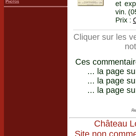
Photos
et exp
vin. (
Prix :
Cliquer sur les 
not
Ces commentaires
... la page su
... la page su
... la page su
Re
Château Lo
Site non commer