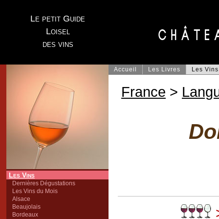
Le petit Guide
Loisel
des vins
Accueil
Les Livres
Les Vins
France
>
Lang
Do
Les Vins
Dernières Dégustations
Les Vins du Mois
Alsace
Beaujolais
>
Bordeaux