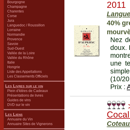
Bourgogne
2011
Champagne
Charentes
Langu
Corse
Jura
40% gre
Languedoc / Roussillon
Lorraine
mourvè
Normandie
Nez de
Provence
Savoie
doux. 
Sud-Ouest
Vallée de la Loire
montre
Vallée du Rhône
une te
Italie
Hongrie
simpl
Liste des Appellations
Les Classements Officiels
(10/20
Prix :
Les Livres sur le vin
Plein d'Idées de Cadeaux
Présentations de livres
Guides de vins
>
DVD sur le vin
Cocal
Les Liens
Annuaire du Vin
Coteau
Annuaire Sites de Vignerons