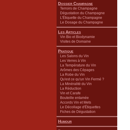
Dossier Champagne
Terroirs de Champagne
Dégustation du Champagne
L'Étiquette du Champagne
Le Dosage du Champagne
Les Articles
Vin Bio et Biodynamie
Visites de Domaine
Pratique
Les Salons du Vin
Les Verres à Vin
La Température du Vin
Arômes des Cépages
La Robe du Vin
Qu'est ce qu'un Vin Fermé ?
La Minéralité du Vin
La Réduction
Vin et Carafe
Bouteille entamée
Accords Vin et Mets
Le Décollage d'Étiquettes
Fiches de Dégustation
Humour