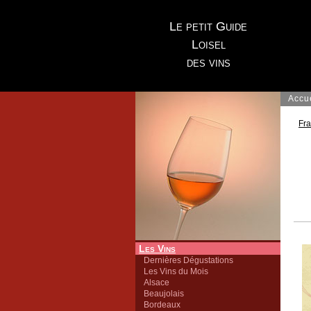
Le petit Guide
Loisel
des vins
Accu
Fr
Les Vins
Dernières Dégustations
Les Vins du Mois
Alsace
Beaujolais
Bordeaux