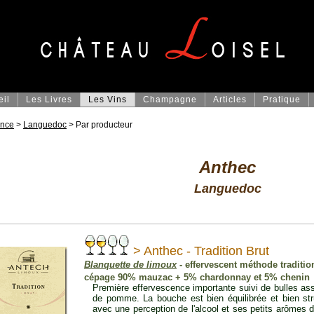
eil
Les Livres
Les Vins
Champagne
Articles
Pratique
ance
>
Languedoc
> Par producteur
Anthec
Languedoc
> Anthec - Tradition Brut
Blanquette de limoux
- effervescent méthode tradition
cépage 90% mauzac + 5% chardonnay et 5% chenin
Première effervescence importante suivi de bulles ass
de pomme. La bouche est bien équilibrée et bien stru
avec une perception de l'alcool et ses petits arômes 