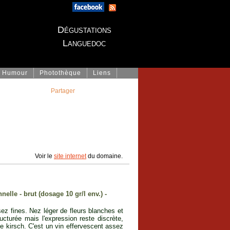
Dégustations
Languedoc
Humour
Photothèque
Liens
Partager
Voir le
site internet
du domaine.
nelle - brut (dosage 10 gr/l env.) -
ez fines. Nez léger de fleurs blanches et
cturée mais l'expression reste discrète,
de kirsch. C'est un vin effervescent assez