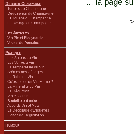
... la page su
Dossier Champagne
Terroirs de Champagne
Dégustation du Champagne
L'Étiquette du Champagne
Re
Le Dosage du Champagne
Les Articles
Vin Bio et Biodynamie
Visites de Domaine
Pratique
Les Salons du Vin
Les Verres à Vin
La Température du Vin
Arômes des Cépages
La Robe du Vin
Qu'est ce qu'un Vin Fermé ?
La Minéralité du Vin
La Réduction
Vin et Carafe
Bouteille entamée
Accords Vin et Mets
Le Décollage d'Étiquettes
Fiches de Dégustation
Humour