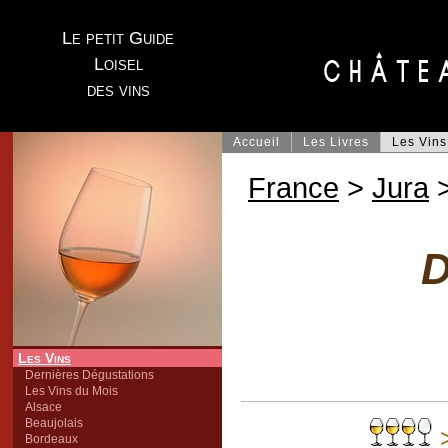
Le petit Guide
Loisel
des vins
Accueil
Les Livres
Les Vins
France
>
Jura
>
D
Les Vins
Dernières Dégustations
Les Vins du Mois
Alsace
Beaujolais
>
Bordeaux