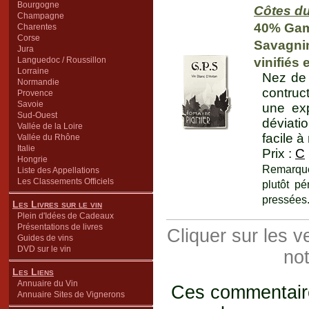
Bourgogne
Côtes du
Champagne
40% Gam
Charentes
Corse
Savagnin
Jura
Languedoc / Roussillon
vinifiés
Lorraine
Nez de 
Normandie
contruct
Provence
Savoie
une exp
Sud-Ouest
déviati
Vallée de la Loire
facile à
Vallée du Rhône
Italie
Prix :
C
Hongrie
Remarque 
Liste des Appellations
Les Classements Officiels
plutôt p
pressées
Les Livres sur le vin
Plein d'Idées de Cadeaux
Présentations de livres
Cliquer sur les 
Guides de vins
DVD sur le vin
not
Les Liens
Annuaire du Vin
Ces commentaires
Annuaire Sites de Vignerons