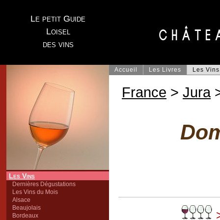
Le petit Guide
Loisel
des vins
Accueil
Les Livres
Les Vins
France
>
Jura
>
Dom
Les Vins
Dernières Dégustations
Les Vins du Mois
Alsace
Beaujolais
>
Bordeaux