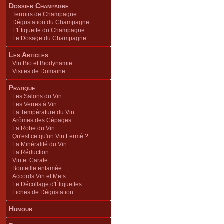
Dossier Champagne
Terroirs de Champagne
Dégustation du Champagne
L'Étiquette du Champagne
Le Dosage du Champagne
Les Articles
Vin Bio et Biodynamie
Visites de Domaine
Pratique
Les Salons du Vin
Les Verres à Vin
La Température du Vin
Arômes des Cépages
La Robe du Vin
Qu'est ce qu'un Vin Fermé ?
La Minéralité du Vin
La Réduction
Vin et Carafe
Bouteille entamée
Accords Vin et Mets
Le Décollage d'Étiquettes
Fiches de Dégustation
Humour