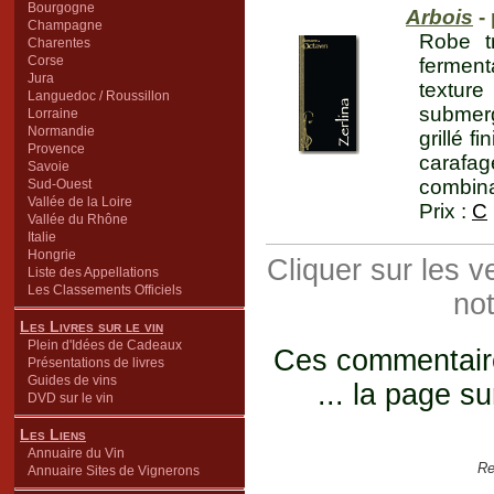
Bourgogne
Arbois
- 
Champagne
Robe t
Charentes
Corse
ferment
Jura
texture
Languedoc / Roussillon
submer
Lorraine
Normandie
grillé f
Provence
carafag
Savoie
combina
Sud-Ouest
Vallée de la Loire
Prix :
C
Vallée du Rhône
Italie
Hongrie
Cliquer sur les 
Liste des Appellations
Les Classements Officiels
not
Les Livres sur le vin
Plein d'Idées de Cadeaux
Ces commentaires
Présentations de livres
Guides de vins
... la page su
DVD sur le vin
Les Liens
Annuaire du Vin
Re
Annuaire Sites de Vignerons