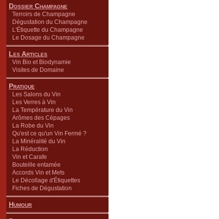
Dossier Champagne
Terroirs de Champagne
Dégustation du Champagne
L'Étiquette du Champagne
Le Dosage du Champagne
Les Articles
Vin Bio et Biodynamie
Visites de Domaine
Pratique
Les Salons du Vin
Les Verres à Vin
La Température du Vin
Arômes des Cépages
La Robe du Vin
Qu'est ce qu'un Vin Fermé ?
La Minéralité du Vin
La Réduction
Vin et Carafe
Bouteille entamée
Accords Vin et Mets
Le Décollage d'Étiquettes
Fiches de Dégustation
Humour