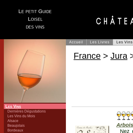
Le petit Guide
Loisel
des vins
Accueil
Les Livres
Les Vins
France
>
Jura
>
Les Vins
Dernières Dégustations
Les Vins du Mois
Alsace
Arboi
Beaujolais
Bordeaux
Nez d