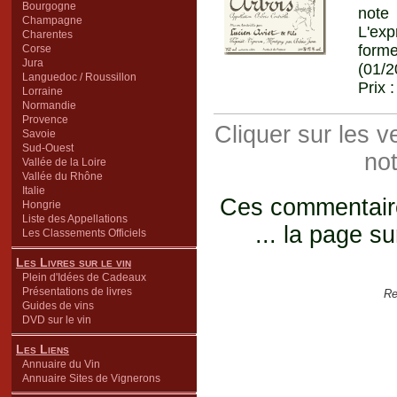
Bourgogne
note
Champagne
L'exp
Charentes
form
Corse
Jura
(01/2
Languedoc / Roussillon
Prix 
Lorraine
Normandie
Provence
Cliquer sur les 
Savoie
Sud-Ouest
not
Vallée de la Loire
Vallée du Rhône
Italie
Ces commentaires
Hongrie
Liste des Appellations
... la page su
Les Classements Officiels
Les Livres sur le vin
Plein d'Idées de Cadeaux
Présentations de livres
Re
Guides de vins
DVD sur le vin
Les Liens
Annuaire du Vin
Annuaire Sites de Vignerons