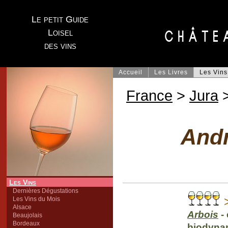
Le petit Guide
Loisel
des vins
Accueil
Les Livres
Les Vins
France
>
Jura
>
Andr
Les Vins
Dernières Dégustations
>
Les Vins du Mois
Alsace
Arbois
- 
Beaujolais
Bordeaux
biodyna