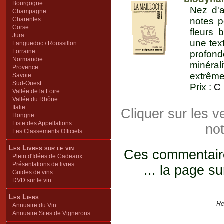
Bourgogne
Nez d'a
Champagne
Charentes
notes 
Corse
fleurs 
Jura
une text
Languedoc / Roussillon
Lorraine
profond
Normandie
minéral
Provence
extrême
Savoie
Sud-Ouest
Prix :
C
Vallée de la Loire
Vallée du Rhône
Italie
Cliquer sur les 
Hongrie
Liste des Appellations
not
Les Classements Officiels
Les Livres sur le vin
Ces commentaires
Plein d'Idées de Cadeaux
Présentations de livres
... la page su
Guides de vins
DVD sur le vin
Les Liens
Re
Annuaire du Vin
Annuaire Sites de Vignerons