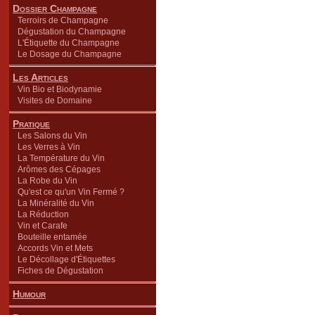
Dossier Champagne
Terroirs de Champagne
Dégustation du Champagne
L'Étiquette du Champagne
Le Dosage du Champagne
Les Articles
Vin Bio et Biodynamie
Visites de Domaine
Pratique
Les Salons du Vin
Les Verres à Vin
La Température du Vin
Arômes des Cépages
La Robe du Vin
Qu'est ce qu'un Vin Fermé ?
La Minéralité du Vin
La Réduction
Vin et Carafe
Bouteille entamée
Accords Vin et Mets
Le Décollage d'Étiquettes
Fiches de Dégustation
Humour