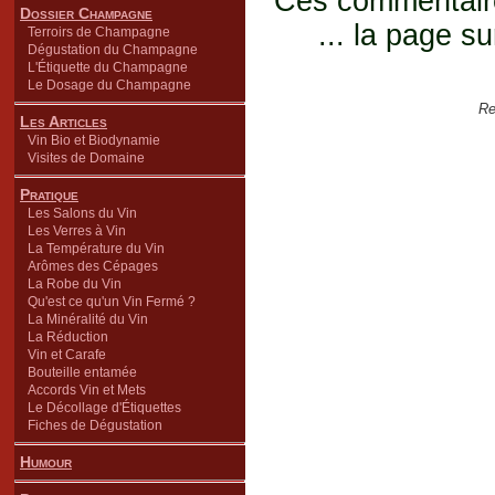
Ces commentaires
Dossier Champagne
... la page su
Terroirs de Champagne
Dégustation du Champagne
L'Étiquette du Champagne
Le Dosage du Champagne
Re
Les Articles
Vin Bio et Biodynamie
Visites de Domaine
Pratique
Les Salons du Vin
Les Verres à Vin
La Température du Vin
Arômes des Cépages
La Robe du Vin
Qu'est ce qu'un Vin Fermé ?
La Minéralité du Vin
La Réduction
Vin et Carafe
Bouteille entamée
Accords Vin et Mets
Le Décollage d'Étiquettes
Fiches de Dégustation
Humour