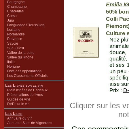
Bourgogne
Emilia I
Champagne
50% bon
Charentes
Corse
Colli Pa
Jura
Languedoc / Roussillon
Piemont
Lorraine
Culture 
Normandie
Nez plut
Provence
Savoie
animale
Sud-Ouest
douce, 
Vallée de la Loire
Vallée du Rhône
qualité
Italie
et ses 1
Hongrie
un peu d
Liste des Appellations
Les Classements Officiels
spécifi
aise su
Les Livres sur le vin
Prix :
D-
Plein d'Idées de Cadeaux
Présentations de livres
Guides de vins
Cliquer sur les 
DVD sur le vin
not
Les Liens
Annuaire du Vin
Annuaire Sites de Vignerons