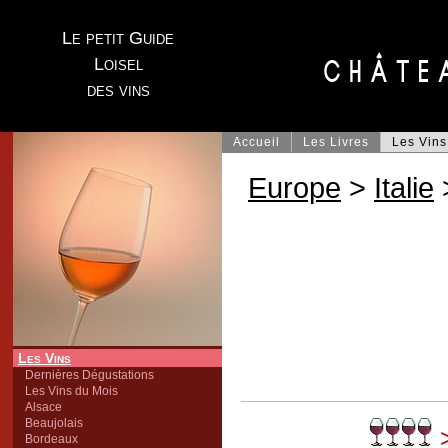
Le petit Guide
Loisel
des vins
Accueil
Les Livres
Les Vins
Europe
>
Italie
Les Vins
Dernières Dégustations
Les Vins du Mois
Alsace
Beaujolais
>
Bordeaux