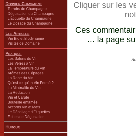
Cliquer sur les 
Dossier Champagne
Terroirs de Champagne
not
Dégustation du Champagne
L'Étiquette du Champagne
Le Dosage du Champagne
Ces commentaires
Les Articles
... la page su
Vin Bio et Biodynamie
Visites de Domaine
Pratique
Les Salons du Vin
Re
Les Verres à Vin
La Température du Vin
Arômes des Cépages
La Robe du Vin
Qu'est ce qu'un Vin Fermé ?
La Minéralité du Vin
La Réduction
Vin et Carafe
Bouteille entamée
Accords Vin et Mets
Le Décollage d'Étiquettes
Fiches de Dégustation
Humour