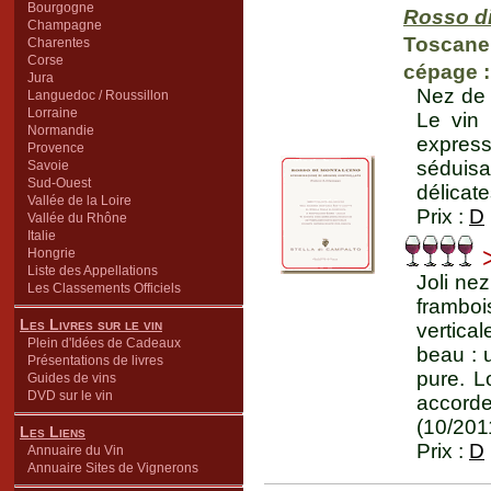
Bourgogne
Rosso di
Champagne
Toscane
Charentes
Corse
cépage :
Jura
Nez de f
Languedoc / Roussillon
Lorraine
Le vin
Normandie
expres
Provence
séduis
Savoie
Sud-Ouest
délicat
Vallée de la Loire
Prix :
D
Vallée du Rhône
Italie
>
Hongrie
Liste des Appellations
Joli nez
Les Classements Officiels
framboi
Les Livres sur le vin
vertica
Plein d'Idées de Cadeaux
beau : 
Présentations de livres
pure. Lo
Guides de vins
DVD sur le vin
accorde
(10/201
Les Liens
Prix :
D
Annuaire du Vin
Annuaire Sites de Vignerons