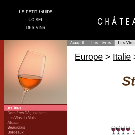
Le petit Guide
Loisel
des vins
Accueil
Les Livres
Les Vins
Europe
>
Italie
St
Les Vins
Dernières Dégustations
Les Vins du Mois
Alsace
Beaujolais
>
Bordeaux