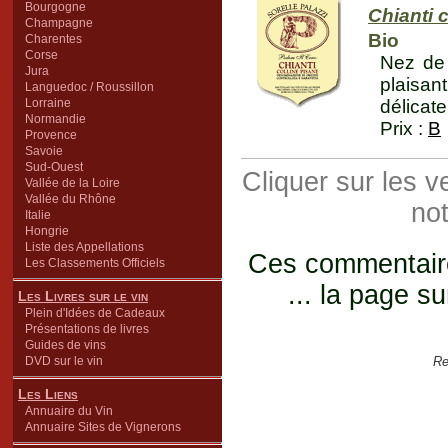
Bourgogne
Chianti 
Champagne
Bio
Charentes
Corse
Nez de 
Jura
plaisan
Languedoc / Roussillon
Lorraine
délicate
Normandie
Prix :
B
Provence
Savoie
Sud-Ouest
Cliquer sur les 
Vallée de la Loire
Vallée du Rhône
not
Italie
Hongrie
Liste des Appellations
Ces commentaires
Les Classements Officiels
... la page su
Les Livres sur le vin
Plein d'Idées de Cadeaux
Présentations de livres
Guides de vins
DVD sur le vin
Re
Les Liens
Annuaire du Vin
Annuaire Sites de Vignerons