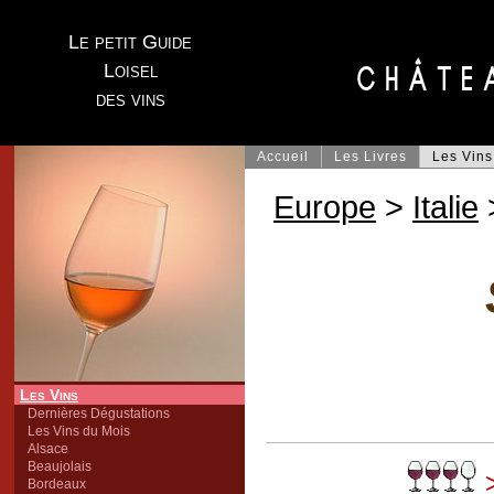
Le petit Guide
Loisel
des vins
Accueil
Les Livres
Les Vins
Europe
>
Italie
Les Vins
Dernières Dégustations
Les Vins du Mois
Alsace
Beaujolais
>
Bordeaux