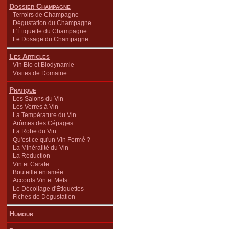
Dossier Champagne
Terroirs de Champagne
Dégustation du Champagne
L'Étiquette du Champagne
Le Dosage du Champagne
Les Articles
Vin Bio et Biodynamie
Visites de Domaine
Pratique
Les Salons du Vin
Les Verres à Vin
La Température du Vin
Arômes des Cépages
La Robe du Vin
Qu'est ce qu'un Vin Fermé ?
La Minéralité du Vin
La Réduction
Vin et Carafe
Bouteille entamée
Accords Vin et Mets
Le Décollage d'Étiquettes
Fiches de Dégustation
Humour