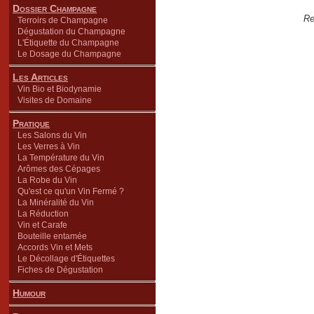
Dossier Champagne
Re
Terroirs de Champagne
Dégustation du Champagne
L'Étiquette du Champagne
Le Dosage du Champagne
Les Articles
Vin Bio et Biodynamie
Visites de Domaine
Pratique
Les Salons du Vin
Les Verres à Vin
La Température du Vin
Arômes des Cépages
La Robe du Vin
Qu'est ce qu'un Vin Fermé ?
La Minéralité du Vin
La Réduction
Vin et Carafe
Bouteille entamée
Accords Vin et Mets
Le Décollage d'Étiquettes
Fiches de Dégustation
Humour