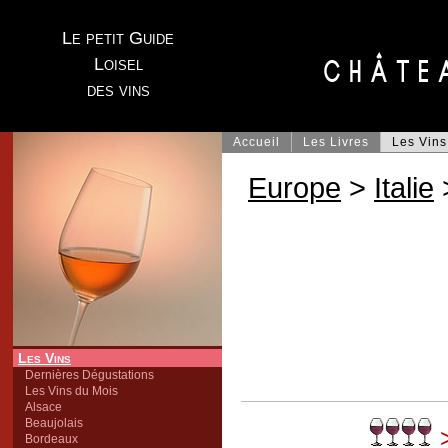
Le petit Guide
Loisel
des vins
Accueil
Les Livres
Les Vins
Europe
>
Italie
Les Vins
Dernières Dégustations
Les Vins du Mois
Alsace
Beaujolais
>
Bordeaux