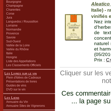
Bourgogne
Aleatico
Champagne
Italie) -
Charentes
Corse
vinifiés 
Jura
Nez int
Languedoc / Roussillon
Lorraine
d'herbe
Normandie
de tex
Provence
concent
Savoie
Sud-Ouest
naturel
Vallée de la Loire
et harmo
Vallée du Rhône
Italie
(05/201
Hongrie
Prix :
C
Liste des Appellations
Les Classements Officiels
Cliquer sur les 
Les Livres sur le vin
Plein d'Idées de Cadeaux
not
Présentations de livres
Guides de vins
DVD sur le vin
Ces commentaires
Les Liens
... la page su
Annuaire du Vin
Annuaire Sites de Vignerons