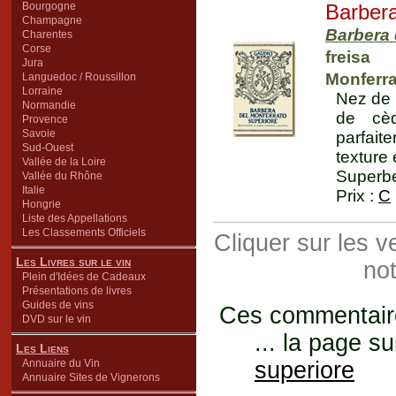
Bourgogne
Barbera
Champagne
Barbera 
Charentes
Corse
freisa
Jura
Monferrat
Languedoc / Roussillon
Lorraine
Nez de f
Normandie
de cèd
Provence
Savoie
parfait
Sud-Ouest
texture 
Vallée de la Loire
Superbe
Vallée du Rhône
Italie
Prix :
C
Hongrie
Liste des Appellations
Les Classements Officiels
Cliquer sur les 
Les Livres sur le vin
not
Plein d'Idées de Cadeaux
Présentations de livres
Guides de vins
Ces commentaires
DVD sur le vin
... la page su
Les Liens
Annuaire du Vin
superiore
Annuaire Sites de Vignerons