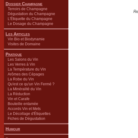
Dossier Champagne
Terroirs de Champagne
Re
Dégustation du Champagne
L'Étiquette du Champagne
Le Dosage du Champagne
Les Articles
Vin Bio et Biodynamie
Visites de Domaine
Pratique
Les Salons du Vin
Les Verres à Vin
La Température du Vin
Arômes des Cépages
La Robe du Vin
Qu'est ce qu'un Vin Fermé ?
La Minéralité du Vin
La Réduction
Vin et Carafe
Bouteille entamée
Accords Vin et Mets
Le Décollage d'Étiquettes
Fiches de Dégustation
Humour