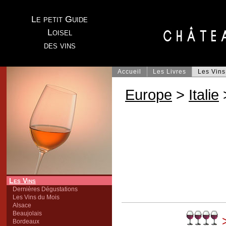
Le petit Guide
Loisel
des vins
Accueil
Les Livres
Les Vins
Europe
>
Italie
Les Vins
Dernières Dégustations
Les Vins du Mois
Alsace
Beaujolais
>
Bordeaux