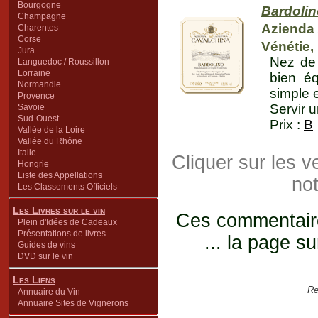
Bourgogne
Bardolin
Champagne
Azienda 
Charentes
Corse
Vénétie, I
Jura
Nez de 
Languedoc / Roussillon
Lorraine
bien éq
Normandie
simple e
Provence
Servir u
Savoie
Sud-Ouest
Prix :
B
Vallée de la Loire
Vallée du Rhône
Italie
Cliquer sur les 
Hongrie
Liste des Appellations
not
Les Classements Officiels
Les Livres sur le vin
Ces commentaires
Plein d'Idées de Cadeaux
Présentations de livres
... la page su
Guides de vins
DVD sur le vin
Les Liens
Re
Annuaire du Vin
Annuaire Sites de Vignerons