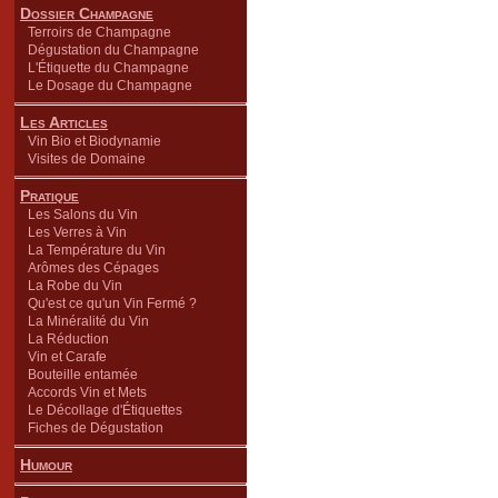
Dossier Champagne
Terroirs de Champagne
Dégustation du Champagne
L'Étiquette du Champagne
Le Dosage du Champagne
Les Articles
Vin Bio et Biodynamie
Visites de Domaine
Pratique
Les Salons du Vin
Les Verres à Vin
La Température du Vin
Arômes des Cépages
La Robe du Vin
Qu'est ce qu'un Vin Fermé ?
La Minéralité du Vin
La Réduction
Vin et Carafe
Bouteille entamée
Accords Vin et Mets
Le Décollage d'Étiquettes
Fiches de Dégustation
Humour