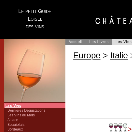
Le petit Guide
Loisel
des vins
Accueil
Les Livres
Les Vins
Europe
>
Italie
Les Vins
Dernières Dégustations
Les Vins du Mois
Alsace
Beaujolais
>
Bordeaux