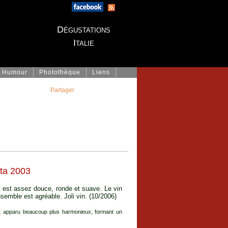
Dégustations
Italie
Humour
Photothèque
Liens
Partager
tta 2003
e est assez douce, ronde et suave. Le vin
emble est agréable. Joli vin. (10/2006)
est apparu beaucoup plus harmonieux, formant un