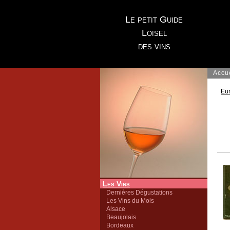
Le petit Guide
Loisel
des vins
Accu
Eu
Les Vins
Dernières Dégustations
Les Vins du Mois
Alsace
Beaujolais
Bordeaux