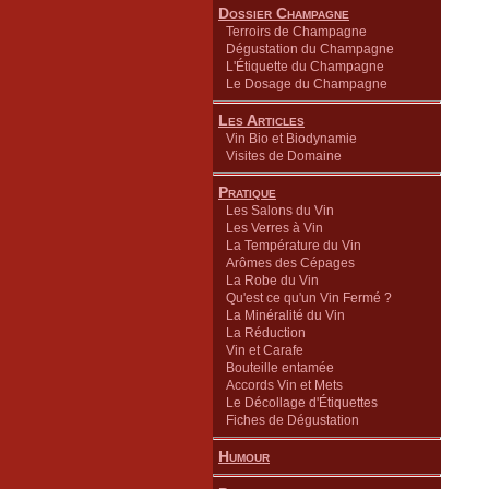
Dossier Champagne
Terroirs de Champagne
Dégustation du Champagne
L'Étiquette du Champagne
Le Dosage du Champagne
Les Articles
Vin Bio et Biodynamie
Visites de Domaine
Pratique
Les Salons du Vin
Les Verres à Vin
La Température du Vin
Arômes des Cépages
La Robe du Vin
Qu'est ce qu'un Vin Fermé ?
La Minéralité du Vin
La Réduction
Vin et Carafe
Bouteille entamée
Accords Vin et Mets
Le Décollage d'Étiquettes
Fiches de Dégustation
Humour