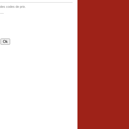
 des codes de prix.
..