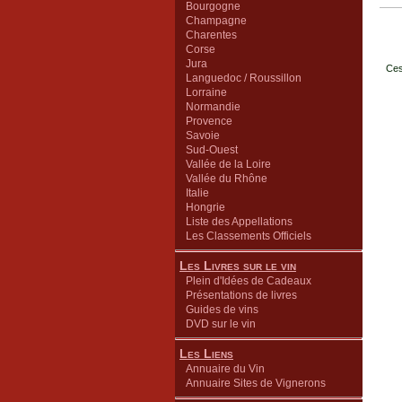
Bourgogne
Champagne
Charentes
Corse
Jura
Ces
Languedoc / Roussillon
Lorraine
Normandie
Provence
Savoie
Sud-Ouest
Vallée de la Loire
Vallée du Rhône
Italie
Hongrie
Liste des Appellations
Les Classements Officiels
Les Livres sur le vin
Plein d'Idées de Cadeaux
Présentations de livres
Guides de vins
DVD sur le vin
Les Liens
Annuaire du Vin
Annuaire Sites de Vignerons