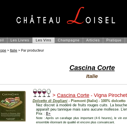
eil
Les Livres
Les Vins
Champagne
Articles
Pratique
rope
>
Italie
> Par producteur
Cascina Corte
Italie
>
Cascina Corte
- Vigna Piroche
Dolcetto di Dogliani
- Piemont (Italie) - 100% dolcetto
Nez discret à modéré de fruits rouges cuits. La bouch
apparaît peu tannique mais sans aucune mollesse. L'ens
Prix :
B+
Note : Après un carafage plus important (4-6 heures), le vin 
ensemble étonnant de qualité et encore plus convaincant.