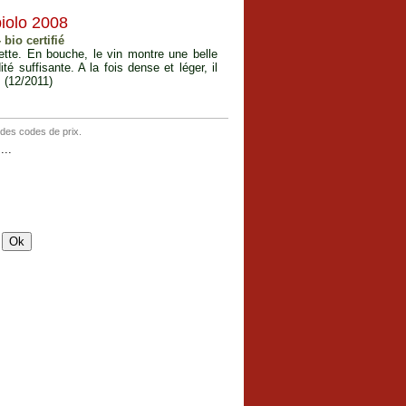
iolo 2008
 bio certifié
lette. En bouche, le vin montre une belle
é suffisante. A la fois dense et léger, il
. (12/2011)
 des codes de prix.
..