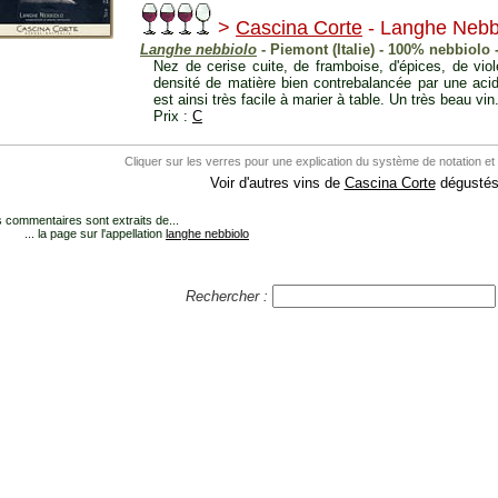
>
Cascina Corte
- Langhe Nebb
Langhe nebbiolo
- Piemont (Italie) - 100% nebbiolo -
Nez de cerise cuite, de framboise, d'épices, de vio
densité de matière bien contrebalancée par une acidit
est ainsi très facile à marier à table. Un très beau vin
Prix :
C
Cliquer sur les verres pour une explication du système de notation et
Voir d'autres vins de
Cascina Corte
dégustés.
 commentaires sont extraits de...
... la page sur l'appellation
langhe nebbiolo
Rechercher :