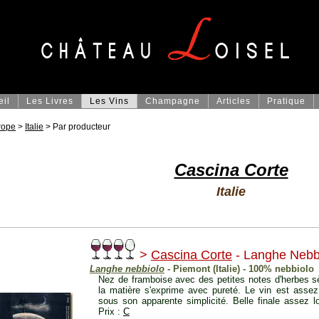
eil
Les Livres
Les Vins
Champagne
Articles
Pratique
rope
>
Italie
> Par producteur
Cascina Corte
Italie
>
Cascina Corte
- Langhe Nebb
Langhe nebbiolo
- Piemont (Italie) - 100% nebbiolo
Nez de framboise avec des petites notes d'herbes s
la matière s'exprime avec pureté. Le vin est assez
sous son apparente simplicité. Belle finale assez l
Prix :
C