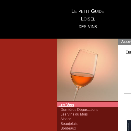
Le petit Guide
Loisel
des vins
Accu
Eu
Les Vins
Dernières Dégustations
Les Vins du Mois
Alsace
Beaujolais
Bordeaux