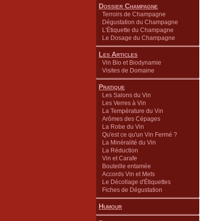
Dossier Champagne
Terroirs de Champagne
Dégustation du Champagne
L'Étiquette du Champagne
Le Dosage du Champagne
Les Articles
Vin Bio et Biodynamie
Visites de Domaine
Pratique
Les Salons du Vin
Les Verres à Vin
La Température du Vin
Arômes des Cépages
La Robe du Vin
Qu'est ce qu'un Vin Fermé ?
La Minéralité du Vin
La Réduction
Vin et Carafe
Bouteille entamée
Accords Vin et Mets
Le Décollage d'Étiquettes
Fiches de Dégustation
Humour