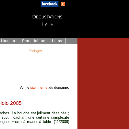
Dégustations
Italie
Humour
Photothèque
Liens
Partager
Voir le
site internet
du domaine.
iolo 2005
èches. La bouche est joliment dessinée ;
 subtil, cachant une certaine complexité
ongue. Facile à marier à table. (11/2008)