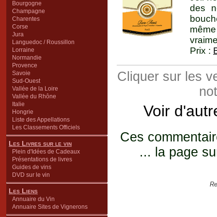
Bourgogne
des no
Champagne
bouche
Charentes
Corse
même 
Jura
vraime
Languedoc / Roussillon
Prix :
Lorraine
Normandie
Provence
Cliquer sur les 
Savoie
Sud-Ouest
not
Vallée de la Loire
Vallée du Rhône
Italie
Voir d'aut
Hongrie
Liste des Appellations
Les Classements Officiels
Ces commentaires
Les Livres sur le vin
... la page su
Plein d'Idées de Cadeaux
Présentations de livres
Guides de vins
DVD sur le vin
Re
Les Liens
Annuaire du Vin
Annuaire Sites de Vignerons