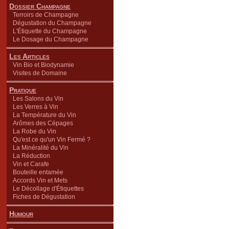
Dossier Champagne
Terroirs de Champagne
Dégustation du Champagne
L'Étiquette du Champagne
Le Dosage du Champagne
Les Articles
Vin Bio et Biodynamie
Visites de Domaine
Pratique
Les Salons du Vin
Les Verres à Vin
La Température du Vin
Arômes des Cépages
La Robe du Vin
Qu'est ce qu'un Vin Fermé ?
La Minéralité du Vin
La Réduction
Vin et Carafe
Bouteille entamée
Accords Vin et Mets
Le Décollage d'Étiquettes
Fiches de Dégustation
Humour