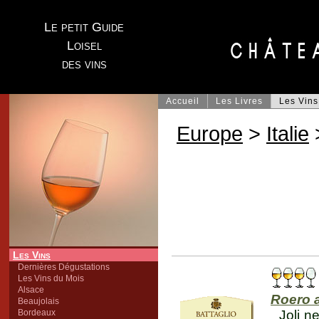
Le petit Guide
Loisel
des vins
Accueil
Les Livres
Les Vins
Europe
>
Italie
Les Vins
Dernières Dégustations
Les Vins du Mois
Alsace
Roero 
Beaujolais
Bordeaux
Joli n