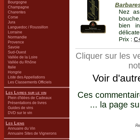
Bourgogne
Barbare
Champagne
Nez ass
Charentes
Corse
bouche, 
Jura
bien i
Languedoc / Roussillon
délicate
Lorraine
Normandie
Prix :
C
Provence
Savoie
Sud-Ouest
Cliquer sur les 
Vallée de la Loire
Vallée du Rhône
not
Italie
Hongrie
Voir d'aut
Liste des Appellations
Les Classements Officiels
Les Livres sur le vin
Ces commentaires
Plein d'Idées de Cadeaux
... la page su
Présentations de livres
Guides de vins
DVD sur le vin
Les Liens
Re
Annuaire du Vin
Annuaire Sites de Vignerons