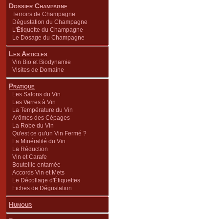
Dossier Champagne
Terroirs de Champagne
Dégustation du Champagne
L'Étiquette du Champagne
Le Dosage du Champagne
Les Articles
Vin Bio et Biodynamie
Visites de Domaine
Pratique
Les Salons du Vin
Les Verres à Vin
La Température du Vin
Arômes des Cépages
La Robe du Vin
Qu'est ce qu'un Vin Fermé ?
La Minéralité du Vin
La Réduction
Vin et Carafe
Bouteille entamée
Accords Vin et Mets
Le Décollage d'Étiquettes
Fiches de Dégustation
Humour