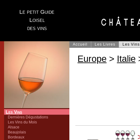
Le petit Guide
Loisel
des vins
Accueil
Les Livres
Les Vins
Europe
>
Italie
Les Vins
Dernières Dégustations
Les Vins du Mois
Alsace
Beaujolais
Bordeaux