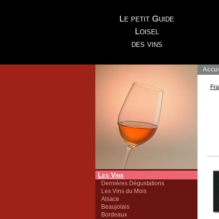
Le petit Guide
Loisel
des vins
Accu
Fr
Les Vins
Dernières Dégustations
Les Vins du Mois
Alsace
Beaujolais
Bordeaux