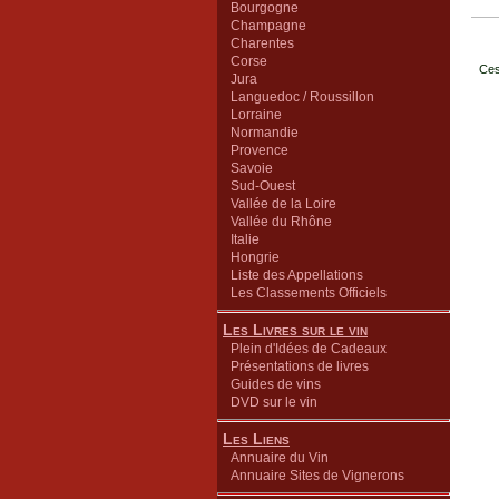
Bourgogne
Champagne
Charentes
Corse
Ces
Jura
Languedoc / Roussillon
Lorraine
Normandie
Provence
Savoie
Sud-Ouest
Vallée de la Loire
Vallée du Rhône
Italie
Hongrie
Liste des Appellations
Les Classements Officiels
Les Livres sur le vin
Plein d'Idées de Cadeaux
Présentations de livres
Guides de vins
DVD sur le vin
Les Liens
Annuaire du Vin
Annuaire Sites de Vignerons