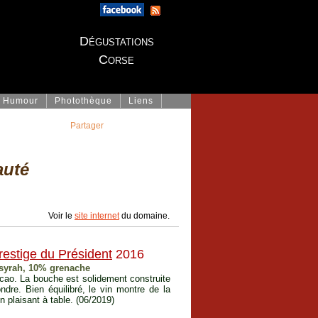
Dégustations
Corse
Humour
Photothèque
Liens
Partager
auté
Voir le
site internet
du domaine.
restige du Président
2016
% syrah, 10% grenache
acao. La bouche est solidement construite
ndre. Bien équilibré, le vin montre de la
 plaisant à table. (06/2019)