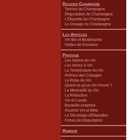
Dossier Champagne
Terroirs de Champagne
Dégustation du Champagne
L'Étiquette du Champagne
Le Dosage du Champagne
Les Articles
Vin Bio et Biodynamie
Visites de Domaine
Pratique
Les Salons du Vin
Les Verres à Vin
La Température du Vin
Arômes des Cépages
La Robe du Vin
Qu'est ce qu'un Vin Fermé ?
La Minéralité du Vin
La Réduction
Vin et Carafe
Bouteille entamée
Accords Vin et Mets
Le Décollage d'Étiquettes
Fiches de Dégustation
Humour