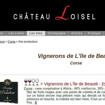
eil
Les Livres
Les Vins
Champagne
Articles
Pratique
ance
>
Corse
> Par producteur
Vignerons de L'île de Be
Corse
> Vignerons de L'île de Beauté -
P
Corse
- cave coopérative à Aléria - 60% nielluccio, 30
Nez de fruits rouges avec une pointe de violette et de c
sur un boisé encore trop présent mais qui devrait se fo
présence en bouche, la matière est bien mûre. C'est un vin
Prix :
B