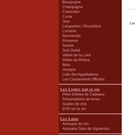
Bourgogne
Champagne
Charentes
Corse
Jura
Ces
Languedoc / Roussillon
Lorraine
Normandie
Provence
Savoie
Sud-Ouest
Vallée de la Loire
Vallée du Rhône
Italie
Hongrie
Liste des Appellations
Les Classements Officiels
Les Livres sur le vin
Plein d'Idées de Cadeaux
Présentations de livres
Guides de vins
DVD sur le vin
Les Liens
Annuaire du Vin
Annuaire Sites de Vignerons