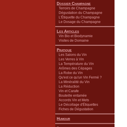
Dossier Champagne
Terroirs de Champagne
Dégustation du Champagne
L'Étiquette du Champagne
Le Dosage du Champagne
Les Articles
Vin Bio et Biodynamie
Visites de Domaine
Pratique
Les Salons du Vin
Les Verres à Vin
La Température du Vin
Arômes des Cépages
La Robe du Vin
Qu'est ce qu'un Vin Fermé ?
La Minéralité du Vin
La Réduction
Vin et Carafe
Bouteille entamée
Accords Vin et Mets
Le Décollage d'Étiquettes
Fiches de Dégustation
Humour