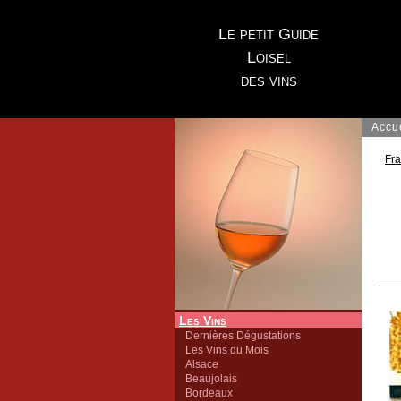
Le petit Guide
Loisel
des vins
Accu
Fr
Les Vins
Dernières Dégustations
Les Vins du Mois
Alsace
Beaujolais
Bordeaux