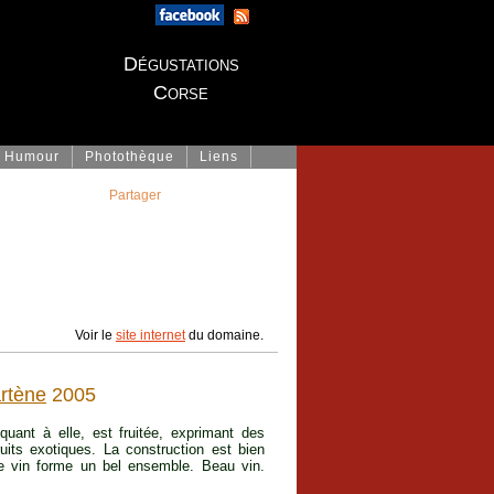
Dégustations
Corse
Humour
Photothèque
Liens
Partager
Voir le
site internet
du domaine.
rtène
2005
i
quant à elle, est fruitée, exprimant des
its exotiques. La construction est bien
le vin forme un bel ensemble. Beau vin.