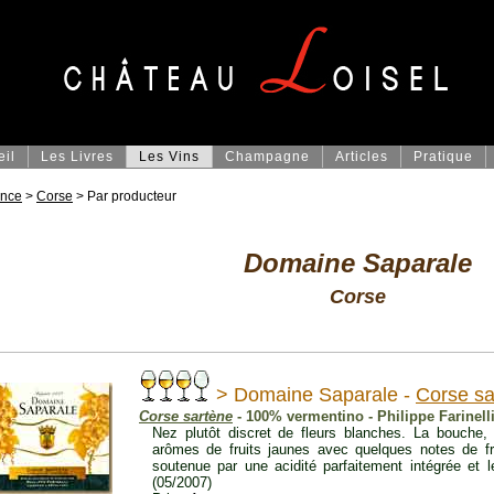
eil
Les Livres
Les Vins
Champagne
Articles
Pratique
ance
>
Corse
> Par producteur
Domaine Saparale
Corse
> Domaine Saparale -
Corse sa
Corse sartène
- 100% vermentino - Philippe Farinell
Nez plutôt discret de fleurs blanches. La bouche, 
arômes de fruits jaunes avec quelques notes de fru
soutenue par une acidité parfaitement intégrée et 
(05/2007)