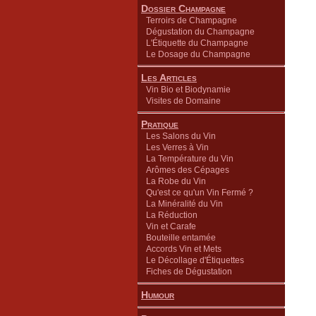
Dossier Champagne
Terroirs de Champagne
Dégustation du Champagne
L'Étiquette du Champagne
Le Dosage du Champagne
Les Articles
Vin Bio et Biodynamie
Visites de Domaine
Pratique
Les Salons du Vin
Les Verres à Vin
La Température du Vin
Arômes des Cépages
La Robe du Vin
Qu'est ce qu'un Vin Fermé ?
La Minéralité du Vin
La Réduction
Vin et Carafe
Bouteille entamée
Accords Vin et Mets
Le Décollage d'Étiquettes
Fiches de Dégustation
Humour