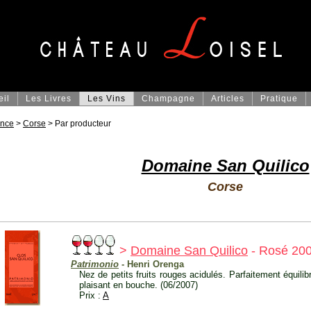
eil
Les Livres
Les Vins
Champagne
Articles
Pratique
ance
>
Corse
> Par producteur
Domaine San Quilico
Corse
>
Domaine San Quilico
- Rosé 20
Patrimonio
- Henri Orenga
Nez de petits fruits rouges acidulés. Parfaitement équilib
plaisant en bouche. (06/2007)
Prix :
A