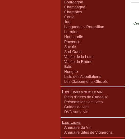
Bourgogne
Champagne
Charentes
Corse
Jura
Ces
Languedoc / Roussillon
Lorraine
Normandie
Provence
Savoie
Sud-Ouest
Vallée de la Loire
Vallée du Rhône
Italie
Hongrie
Liste des Appellations
Les Classements Officiels
Les Livres sur le vin
Plein d'Idées de Cadeaux
Présentations de livres
Guides de vins
DVD sur le vin
Les Liens
Annuaire du Vin
Annuaire Sites de Vignerons