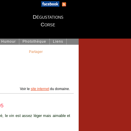
Dégustations
Corse
Humour
Photothèque
Liens
Partager
Voir le
site internet
du domaine.
05
ré, le vin est assez léger mais aimable et