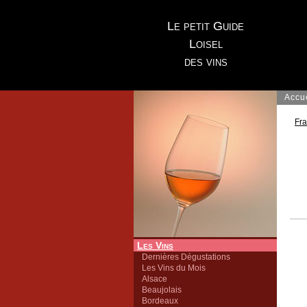
Le petit Guide
Loisel
des vins
Accu
Fr
Les Vins
Dernières Dégustations
Les Vins du Mois
Alsace
Beaujolais
Bordeaux