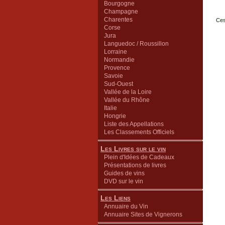
Bourgogne
Champagne
Charentes
Ces
Corse
Jura
Languedoc / Roussillon
Lorraine
Normandie
Provence
Savoie
Sud-Ouest
Vallée de la Loire
Vallée du Rhône
Italie
Hongrie
Liste des Appellations
Les Classements Officiels
Les Livres sur le vin
Plein d'Idées de Cadeaux
Présentations de livres
Guides de vins
DVD sur le vin
Les Liens
Annuaire du Vin
Annuaire Sites de Vignerons