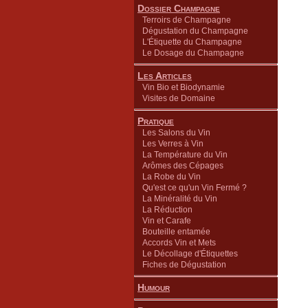
Dossier Champagne
Terroirs de Champagne
Dégustation du Champagne
L'Étiquette du Champagne
Le Dosage du Champagne
Les Articles
Vin Bio et Biodynamie
Visites de Domaine
Pratique
Les Salons du Vin
Les Verres à Vin
La Température du Vin
Arômes des Cépages
La Robe du Vin
Qu'est ce qu'un Vin Fermé ?
La Minéralité du Vin
La Réduction
Vin et Carafe
Bouteille entamée
Accords Vin et Mets
Le Décollage d'Étiquettes
Fiches de Dégustation
Humour