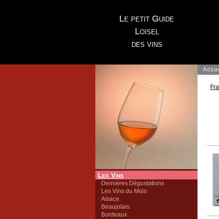
Le petit Guide
Loisel
des vins
Accu
Fr
Les Vins
Dernières Dégustations
Les Vins du Mois
Alsace
Beaujolais
Bordeaux