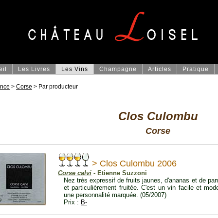
eil
Les Livres
Les Vins
Champagne
Articles
Pratique
ance
>
Corse
> Par producteur
Clos Culombu
Corse
> Clos Culombu 2006
Corse calvi
- Etienne Suzzoni
Nez très expressif de fruits jaunes, d'ananas et de 
et particulièrement fruitée. C'est un vin facile et mo
une personnalité marquée. (05/2007)
Prix :
B-