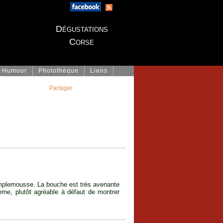
Dégustations
Corse
Humour
Photothèque
Liens
Partager
pamplemousse. La bouche est très avenante
derne, plutôt agréable à défaut de montrer