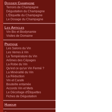
Dossier Champagne
Terroirs de Champagne
Dégustation du Champagne
L'Étiquette du Champagne
Le Dosage du Champagne
Les Articles
Vin Bio et Biodynamie
Visites de Domaine
Pratique
Les Salons du Vin
Les Verres à Vin
La Température du Vin
Arômes des Cépages
La Robe du Vin
Qu'est ce qu'un Vin Fermé ?
La Minéralité du Vin
La Réduction
Vin et Carafe
Bouteille entamée
Accords Vin et Mets
Le Décollage d'Étiquettes
Fiches de Dégustation
Humour