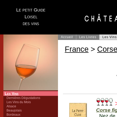
Le petit Guide
Loisel
des vins
Accueil
Les Livres
Les Vins
France
>
Cors
Les Vins
Dernières Dégustations
Les Vins du Mois
Alsace
Corse fig
Beaujolais
Bordeaux
Nez de p