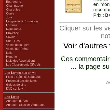
Bourgogne
en mont
Champagne
rosé qu
Charentes
Corse
Prix :
B
Jura
Languedoc / Roussillon
Lorraine
Cliquer sur les 
Normandie
Provence
not
Savoie
Sud-Ouest
Voir d'autres
Vallée de la Loire
Vallée du Rhône
Italie
Hongrie
Ces commentaires
Liste des Appellations
Les Classements Officiels
... la page su
Les Livres sur le vin
Plein d'Idées de Cadeaux
Présentations de livres
Re
Guides de vins
DVD sur le vin
Les Liens
Annuaire du Vin
Annuaire Sites de Vignerons