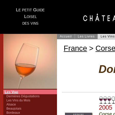
Le petit Guide
Loisel
des vins
Accueil
Les Livres
Les Vins
France
>
Cors
Do
Les Vins
Dernières Dégustations
Les Vins du Mois
Alsace
2005
Beaujolais
Bordeaux
Corse c