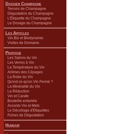
Dossier Champagne
Terroirs de Champagne
Dégustation du Champagne
L'Étiquette du Champagne
Le Dosage du Champagne
Les Articles
Vin Bio et Biodynamie
Visites de Domaine
Pratique
Les Salons du Vin
Les Verres à Vin
La Température du Vin
Arômes des Cépages
La Robe du Vin
Qu'est ce qu'un Vin Fermé ?
La Minéralité du Vin
La Réduction
Vin et Carafe
Bouteille entamée
Accords Vin et Mets
Le Décollage d'Étiquettes
Fiches de Dégustation
Humour