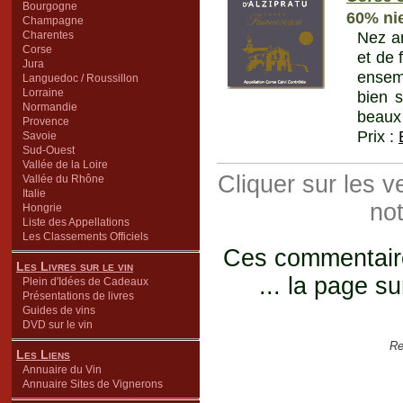
Bourgogne
60% nie
Champagne
Nez an
Charentes
Corse
et de 
Jura
ensemb
Languedoc / Roussillon
Lorraine
bien s
Normandie
beaux 
Provence
Prix :
Savoie
Sud-Ouest
Vallée de la Loire
Cliquer sur les 
Vallée du Rhône
Italie
not
Hongrie
Liste des Appellations
Les Classements Officiels
Ces commentaires
Les Livres sur le vin
... la page su
Plein d'Idées de Cadeaux
Présentations de livres
Guides de vins
DVD sur le vin
Re
Les Liens
Annuaire du Vin
Annuaire Sites de Vignerons