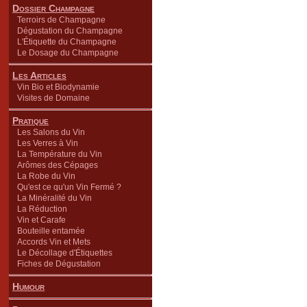
Dossier Champagne
Terroirs de Champagne
Dégustation du Champagne
L'Étiquette du Champagne
Le Dosage du Champagne
Les Articles
Vin Bio et Biodynamie
Visites de Domaine
Pratique
Les Salons du Vin
Les Verres à Vin
La Température du Vin
Arômes des Cépages
La Robe du Vin
Qu'est ce qu'un Vin Fermé ?
La Minéralité du Vin
La Réduction
Vin et Carafe
Bouteille entamée
Accords Vin et Mets
Le Décollage d'Étiquettes
Fiches de Dégustation
Humour