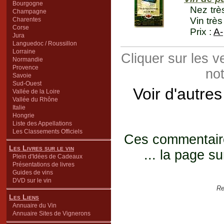
Bourgogne
Nez trè
Champagne
Vin trè
Charentes
Corse
Prix :
A-
Jura
Languedoc / Roussillon
Lorraine
Cliquer sur les 
Normandie
Provence
not
Savoie
Sud-Ouest
Voir d'autre
Vallée de la Loire
Vallée du Rhône
Italie
Hongrie
Liste des Appellations
Les Classements Officiels
Ces commentaires
Les Livres sur le vin
... la page su
Plein d'Idées de Cadeaux
Présentations de livres
Guides de vins
DVD sur le vin
Re
Les Liens
Annuaire du Vin
Annuaire Sites de Vignerons