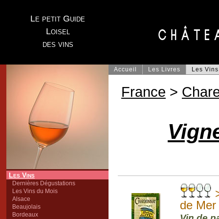
Le petit Guide
Loisel
des vins
Accueil
Les Livres
Les Vins
France
>
Chare
Vigne
Les Vins
Dernières Dégustations
Les Vins du Mois
Alsace
de Mer
Beaujolais
Bordeaux
Vin de p