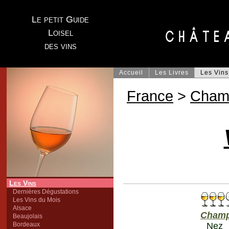
Le petit Guide
Loisel
des vins
Accueil
Les Livres
Les Vins
France
>
Cham
Les Vins
Dernières Dégustations
Les Vins du Mois
Alsace
Champ
Beaujolais
Bordeaux
Nez 