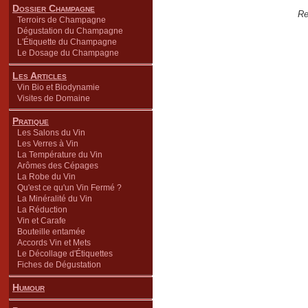
Dossier Champagne
Re
Terroirs de Champagne
Dégustation du Champagne
L'Étiquette du Champagne
Le Dosage du Champagne
Les Articles
Vin Bio et Biodynamie
Visites de Domaine
Pratique
Les Salons du Vin
Les Verres à Vin
La Température du Vin
Arômes des Cépages
La Robe du Vin
Qu'est ce qu'un Vin Fermé ?
La Minéralité du Vin
La Réduction
Vin et Carafe
Bouteille entamée
Accords Vin et Mets
Le Décollage d'Étiquettes
Fiches de Dégustation
Humour