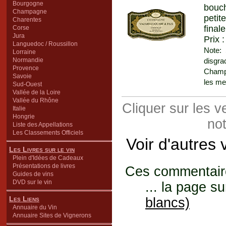
Bourgogne
bouch
Champagne
petit
Charentes
final
Corse
Jura
Prix 
Languedoc / Roussillon
Note: 
Lorraine
Normandie
disgra
Provence
Champe
Savoie
les me
Sud-Ouest
Vallée de la Loire
Vallée du Rhône
Cliquer sur les 
Italie
Hongrie
not
Liste des Appellations
Les Classements Officiels
Voir d'autres
Les Livres sur le vin
Plein d'Idées de Cadeaux
Présentations de livres
Ces commentaires
Guides de vins
DVD sur le vin
... la page su
Les Liens
blancs)
Annuaire du Vin
Annuaire Sites de Vignerons