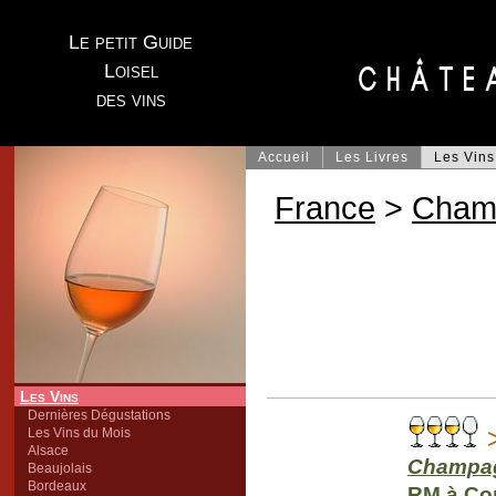
Le petit Guide
Loisel
des vins
Accueil
Les Livres
Les Vins
France
>
Cham
Les Vins
Dernières Dégustations
>
Les Vins du Mois
Alsace
Champa
Beaujolais
Bordeaux
RM à Con