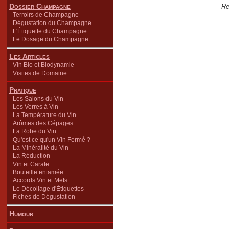
Dossier Champagne
Re
Terroirs de Champagne
Dégustation du Champagne
L'Étiquette du Champagne
Le Dosage du Champagne
Les Articles
Vin Bio et Biodynamie
Visites de Domaine
Pratique
Les Salons du Vin
Les Verres à Vin
La Température du Vin
Arômes des Cépages
La Robe du Vin
Qu'est ce qu'un Vin Fermé ?
La Minéralité du Vin
La Réduction
Vin et Carafe
Bouteille entamée
Accords Vin et Mets
Le Décollage d'Étiquettes
Fiches de Dégustation
Humour