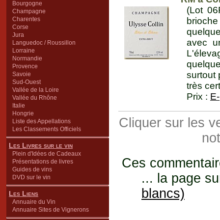
Bourgogne
(Lot 06
Champagne
Charentes
brioche
Corse
quelque
Jura
avec u
Languedoc / Roussillon
Lorraine
L'éleva
Normandie
quelque
Provence
surtout
Savoie
Sud-Ouest
très ce
Vallée de la Loire
Prix :
E-
Vallée du Rhône
Italie
Hongrie
Cliquer sur les 
Liste des Appellations
Les Classements Officiels
not
Les Livres sur le vin
Plein d'Idées de Cadeaux
Ces commentaires
Présentations de livres
Guides de vins
... la page su
DVD sur le vin
blancs)
Les Liens
Annuaire du Vin
Annuaire Sites de Vignerons