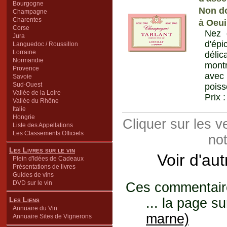
Bourgogne
Non do
Champagne
Charentes
à Oeui
Corse
Nez d
Jura
d'ép
Languedoc / Roussillon
Lorraine
délic
Normandie
montr
Provence
avec 
Savoie
Sud-Ouest
poiss
Vallée de la Loire
Prix 
Vallée du Rhône
Italie
Hongrie
Cliquer sur les 
Liste des Appellations
Les Classements Officiels
not
Les Livres sur le vin
Voir d'au
Plein d'Idées de Cadeaux
Présentations de livres
Guides de vins
DVD sur le vin
Ces commentaires
Les Liens
... la page su
Annuaire du Vin
marne)
Annuaire Sites de Vignerons