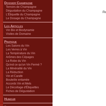
Dossier Champagne
Terroirs de Champagne
Dégustation du Champagne
Re
L'Étiquette du Champagne
Le Dosage du Champagne
Les Articles
Vin Bio et Biodynamie
Visites de Domaine
Pratique
Les Salons du Vin
Les Verres à Vin
La Température du Vin
Arômes des Cépages
La Robe du Vin
Qu'est ce qu'un Vin Fermé ?
La Minéralité du Vin
La Réduction
Vin et Carafe
Bouteille entamée
Accords Vin et Mets
Le Décollage d'Étiquettes
Fiches de Dégustation
Humour