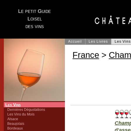
Le petit Guide
Loisel
des vins
Accueil
Les Livres
Les Vins
France
>
Cham
Les Vins
Dernières Dégustations
Les Vins du Mois
Alsace
Cham
Beaujolais
Bordeaux
d'ass