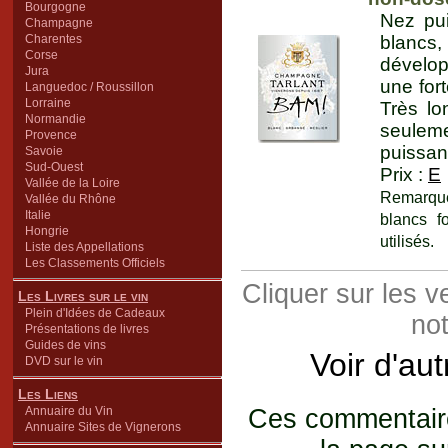
Bourgogne
Nez pui
Champagne
Charentes
blancs,
Corse
dévelop
Jura
une fort
Languedoc / Roussillon
Lorraine
Très l
Normandie
seuleme
Provence
puissan
Savoie
Sud-Ouest
Prix :
E
Vallée de la Loire
Remarque
Vallée du Rhône
Italie
blancs f
Hongrie
utilisés.
Liste des Appellations
Les Classements Officiels
Cliquer sur les 
Les Livres sur le vin
Plein d'Idées de Cadeaux
not
Présentations de livres
Guides de vins
Voir d'au
DVD sur le vin
Les Liens
Annuaire du Vin
Ces commentaires
Annuaire Sites de Vignerons