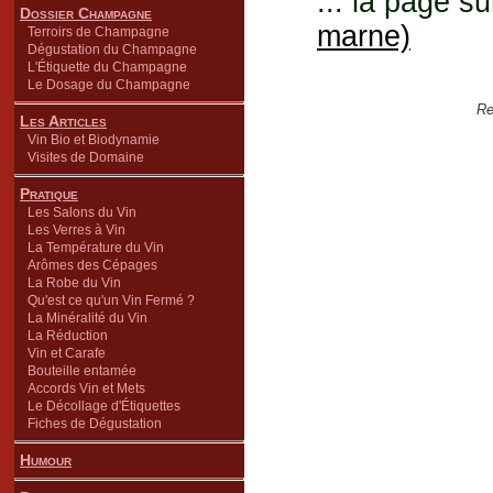
... la page su
Dossier Champagne
marne)
Terroirs de Champagne
Dégustation du Champagne
L'Étiquette du Champagne
Le Dosage du Champagne
Re
Les Articles
Vin Bio et Biodynamie
Visites de Domaine
Pratique
Les Salons du Vin
Les Verres à Vin
La Température du Vin
Arômes des Cépages
La Robe du Vin
Qu'est ce qu'un Vin Fermé ?
La Minéralité du Vin
La Réduction
Vin et Carafe
Bouteille entamée
Accords Vin et Mets
Le Décollage d'Étiquettes
Fiches de Dégustation
Humour