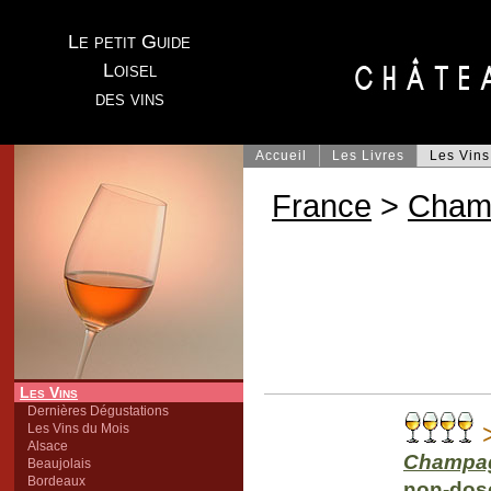
Le petit Guide
Loisel
des vins
Accueil
Les Livres
Les Vins
France
>
Cham
Les Vins
Dernières Dégustations
Les Vins du Mois
Alsace
Champa
Beaujolais
Bordeaux
non-dosé