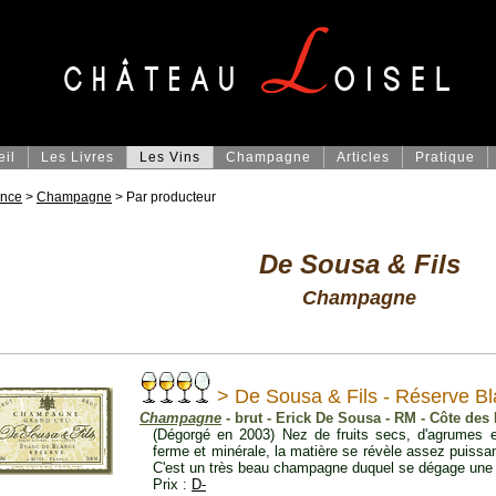
eil
Les Livres
Les Vins
Champagne
Articles
Pratique
ance
>
Champagne
> Par producteur
De Sousa & Fils
Champagne
> De Sousa & Fils - Réserve Bl
Champagne
- brut - Erick De Sousa - RM - Côte des 
(Dégorgé en 2003) Nez de fruits secs, d'agrumes et
ferme et minérale, la matière se révèle assez puissa
C'est un très beau champagne duquel se dégage une 
Prix :
D-