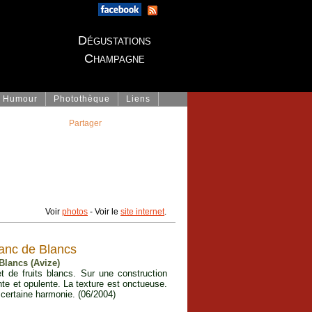
Dégustations
Champagne
Humour
Photothèque
Liens
Partager
Voir
photos
- Voir le
site internet
.
anc de Blancs
Blancs (Avize)
 de fruits blancs. Sur une construction
nte et opulente. La texture est onctueuse.
certaine harmonie. (06/2004)