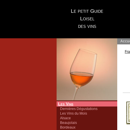
Le petit Guide
Loisel
des vins
Accu
Fr
Les Vins
Dernières Dégustations
Les Vins du Mois
Alsace
Beaujolais
Bordeaux