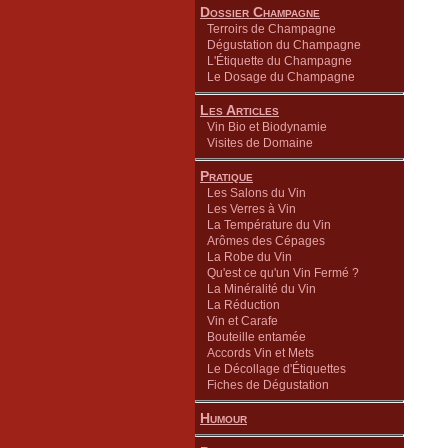
Dossier Champagne
Terroirs de Champagne
Dégustation du Champagne
L'Étiquette du Champagne
Le Dosage du Champagne
Les Articles
Vin Bio et Biodynamie
Visites de Domaine
Pratique
Les Salons du Vin
Les Verres à Vin
La Température du Vin
Arômes des Cépages
La Robe du Vin
Qu'est ce qu'un Vin Fermé ?
La Minéralité du Vin
La Réduction
Vin et Carafe
Bouteille entamée
Accords Vin et Mets
Le Décollage d'Étiquettes
Fiches de Dégustation
Humour