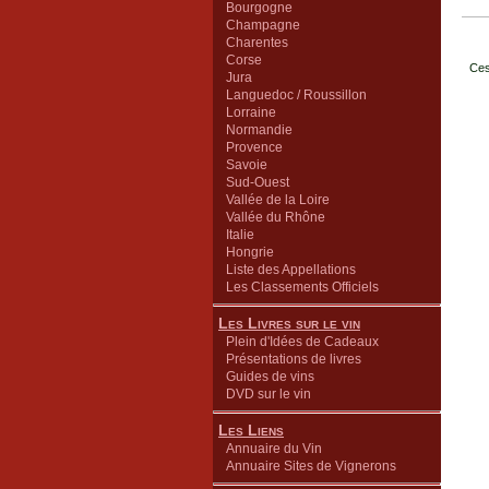
Bourgogne
Champagne
Charentes
Corse
Ces
Jura
Languedoc / Roussillon
Lorraine
Normandie
Provence
Savoie
Sud-Ouest
Vallée de la Loire
Vallée du Rhône
Italie
Hongrie
Liste des Appellations
Les Classements Officiels
Les Livres sur le vin
Plein d'Idées de Cadeaux
Présentations de livres
Guides de vins
DVD sur le vin
Les Liens
Annuaire du Vin
Annuaire Sites de Vignerons