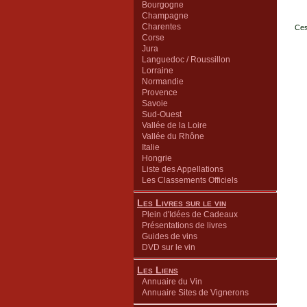
Bourgogne
Champagne
Charentes
Ces
Corse
Jura
Languedoc / Roussillon
Lorraine
Normandie
Provence
Savoie
Sud-Ouest
Vallée de la Loire
Vallée du Rhône
Italie
Hongrie
Liste des Appellations
Les Classements Officiels
Les Livres sur le vin
Plein d'Idées de Cadeaux
Présentations de livres
Guides de vins
DVD sur le vin
Les Liens
Annuaire du Vin
Annuaire Sites de Vignerons