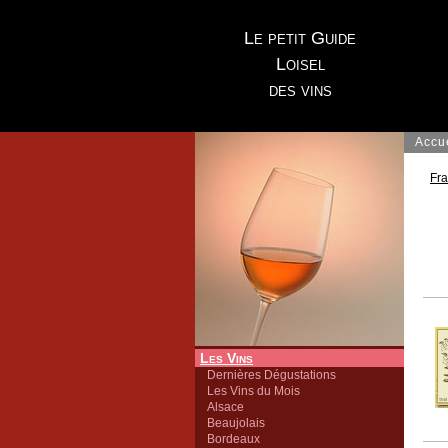
Le petit Guide
Loisel
des vins
Accu
Fr
Les Vins
Dernières Dégustations
Les Vins du Mois
Alsace
Beaujolais
Bordeaux