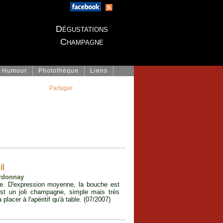
Dégustations
Champagne
Humour
Photothèque
Liens
Partager
il
ardonnay
e. D'expression moyenne, la bouche est
est un joli champagne, simple mais très
placer à l'apéritif qu'à table. (07/2007)