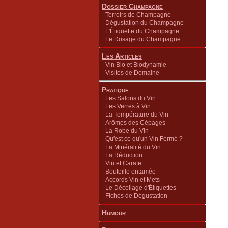
Dossier Champagne
Terroirs de Champagne
Dégustation du Champagne
L'Étiquette du Champagne
Le Dosage du Champagne
Les Articles
Vin Bio et Biodynamie
Visites de Domaine
Pratique
Les Salons du Vin
Les Verres à Vin
La Température du Vin
Arômes des Cépages
La Robe du Vin
Qu'est ce qu'un Vin Fermé ?
La Minéralité du Vin
La Réduction
Vin et Carafe
Bouteille entamée
Accords Vin et Mets
Le Décollage d'Étiquettes
Fiches de Dégustation
Humour