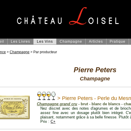
eil
Les Livres
Les Vins
Champagne
Articles
Pratique
ance
>
Champagne
> Par producteur
Pierre Peters
Champagne
> Pierre Peters - Perle du Mesn
Champagne grand cru
- brut - blanc de blancs - ch
Nez discret avec des notes d'agrumes et de brioch
assez fine avec un dosage plutôt bien intégré. C'
plaisant, notamment grâce à sa belle finesse. Plutôt à 
Prix :
C+