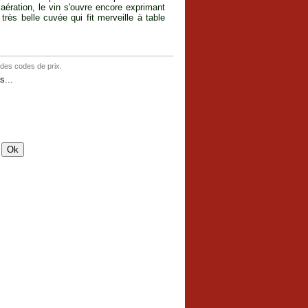
ération, le vin s'ouvre encore exprimant
très belle cuvée qui fit merveille à table
 des codes de prix.
...