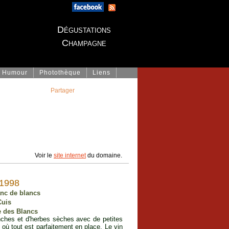
Dégustations
Champagne
Humour
Photothèque
Liens
Partager
Voir le
site internet
du domaine.
 1998
anc de blancs
Cuis
e des Blancs
lanches et d'herbes sèches avec de petites
où tout est parfaitement en place. Le vin