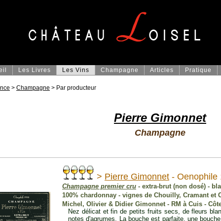
eil
Les Livres
Les Vins
Champagne
Articles
Pratique
ance
>
Champagne
> Par producteur
Pierre Gimonnet
Champagne
>
Pierre Gimonnet
- Oenophile
Champagne premier cru
- extra-brut (non dosé) - bl
100% chardonnay - vignes de Chouilly, Cramant et 
Michel, Olivier & Didier Gimonnet - RM à Cuis - Côt
Nez délicat et fin de petits fruits secs, de fleurs b
notes d'agrumes. La bouche est parfaite, une bouche 