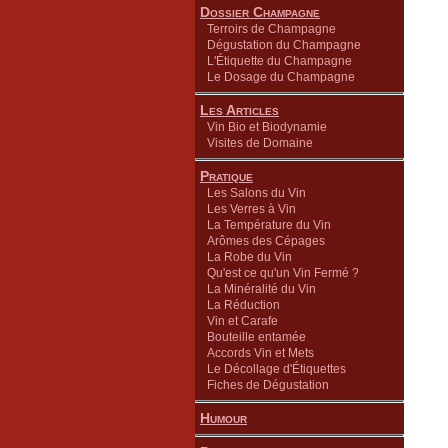
Dossier Champagne
Terroirs de Champagne
Dégustation du Champagne
L'Étiquette du Champagne
Le Dosage du Champagne
Les Articles
Vin Bio et Biodynamie
Visites de Domaine
Pratique
Les Salons du Vin
Les Verres à Vin
La Température du Vin
Arômes des Cépages
La Robe du Vin
Qu'est ce qu'un Vin Fermé ?
La Minéralité du Vin
La Réduction
Vin et Carafe
Bouteille entamée
Accords Vin et Mets
Le Décollage d'Étiquettes
Fiches de Dégustation
Humour