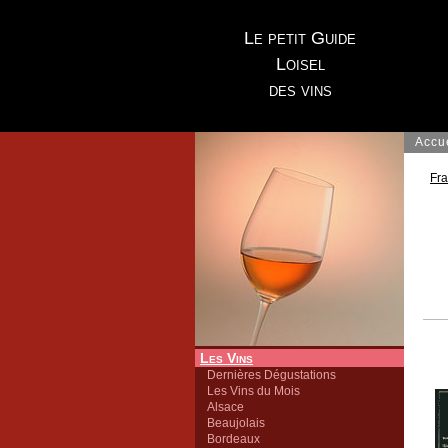
Le petit Guide
Loisel
des vins
Accu
Fr
Les Vins
Dernières Dégustations
Les Vins du Mois
Alsace
Beaujolais
Bordeaux