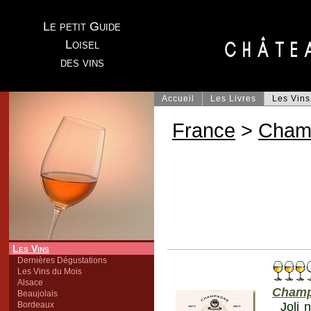
Le petit Guide
Loisel
des vins
Accueil
Les Livres
Les Vins
France
>
Cham
Les Vins
Dernières Dégustations
Les Vins du Mois
Alsace
Cham
Beaujolais
Bordeaux
Joli 