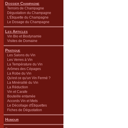
Dossier Champagne
Terroirs de Champagne
Dégustation du Champagne
L'Étiquette du Champagne
Le Dosage du Champagne
Les Articles
Vin Bio et Biodynamie
Visites de Domaine
Pratique
Les Salons du Vin
Les Verres à Vin
La Température du Vin
Arômes des Cépages
La Robe du Vin
Qu'est ce qu'un Vin Fermé ?
La Minéralité du Vin
La Réduction
Vin et Carafe
Bouteille entamée
Accords Vin et Mets
Le Décollage d'Étiquettes
Fiches de Dégustation
Humour