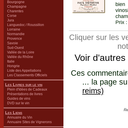
Bourgogne
bien 
Champagne
vino
Charentes
cham
Corse
Jura
Prix 
Languedoc / Roussillon
Lorraine
Normandie
Cliquer sur les 
Provence
Savoie
not
Sud-Ouest
Vallée de la Loire
Voir d'autres
Vallée du Rhône
Italie
Hongrie
Liste des Appellations
Ces commentaires
Les Classements Officiels
... la page su
Les Livres sur le vin
reims)
Plein d'Idées de Cadeaux
Présentations de livres
Guides de vins
DVD sur le vin
Re
Les Liens
Annuaire du Vin
Annuaire Sites de Vignerons