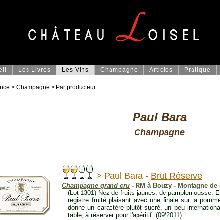
eil
Les Livres
Les Vins
Champagne
Articles
Pratique
ance
>
Champagne
> Par producteur
Paul Bara
Champagne
> Paul Bara -
Brut Réserve
Champagne grand cru
- RM à Bouzy - Montagne de
(Lot 1301) Nez de fruits jaunes, de pamplemousse. 
registre fruité plaisant avec une finale sur la pomm
donne un caractère plutôt sucré, un peu international.
table, à réserver pour l'apéritif. (09/2011)