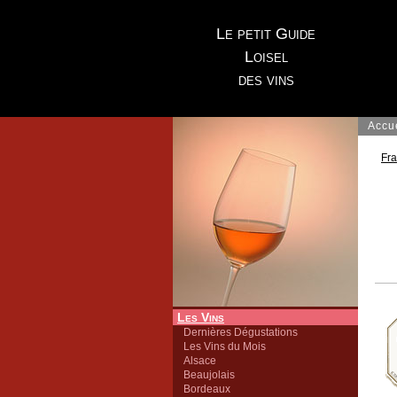
Le petit Guide
Loisel
des vins
Accu
Fr
Les Vins
Dernières Dégustations
Les Vins du Mois
Alsace
Beaujolais
Bordeaux