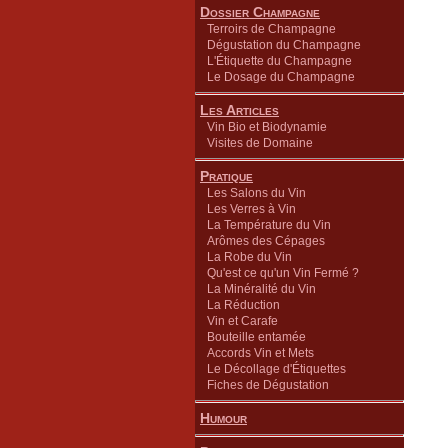
Dossier Champagne
Terroirs de Champagne
Dégustation du Champagne
L'Étiquette du Champagne
Le Dosage du Champagne
Les Articles
Vin Bio et Biodynamie
Visites de Domaine
Pratique
Les Salons du Vin
Les Verres à Vin
La Température du Vin
Arômes des Cépages
La Robe du Vin
Qu'est ce qu'un Vin Fermé ?
La Minéralité du Vin
La Réduction
Vin et Carafe
Bouteille entamée
Accords Vin et Mets
Le Décollage d'Étiquettes
Fiches de Dégustation
Humour