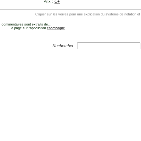
Prix :
C+
Cliquer sur les verres pour une explication du système de notation et
 commentaires sont extraits de...
... la page sur l'appellation
champagne
Rechercher :