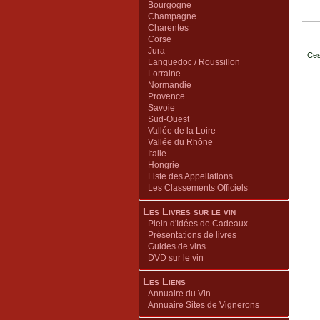
Bourgogne
Champagne
Charentes
Corse
Jura
Ces
Languedoc / Roussillon
Lorraine
Normandie
Provence
Savoie
Sud-Ouest
Vallée de la Loire
Vallée du Rhône
Italie
Hongrie
Liste des Appellations
Les Classements Officiels
Les Livres sur le vin
Plein d'Idées de Cadeaux
Présentations de livres
Guides de vins
DVD sur le vin
Les Liens
Annuaire du Vin
Annuaire Sites de Vignerons