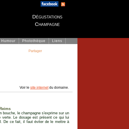
Dégustations
Champagne
Humour
Photothèque
Liens
Partager
Voir le
site internet
du domaine.
 Reims
En bouche, le champagne s'exprime sur un
e verte. Le dosage est présent ce qui lui
 De ce fait, il faut éviter de le mettre à