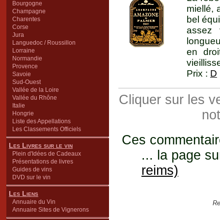
Bourgogne
miellé,
Champagne
bel équ
Charentes
Corse
assez 
Jura
longueu
Languedoc / Roussillon
en droi
Lorraine
Normandie
vieilli
Provence
Prix :
D
Savoie
Sud-Ouest
Vallée de la Loire
Cliquer sur les 
Vallée du Rhône
Italie
not
Hongrie
Liste des Appellations
Les Classements Officiels
Ces commentaires
Les Livres sur le vin
... la page su
Plein d'Idées de Cadeaux
Présentations de livres
reims)
Guides de vins
DVD sur le vin
Les Liens
Annuaire du Vin
Re
Annuaire Sites de Vignerons