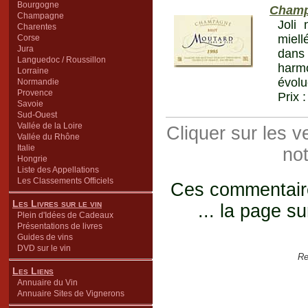
Bourgogne
Cham
Champagne
Joli
Charentes
miell
Corse
Jura
dans
Languedoc / Roussillon
harm
Lorraine
évolu
Normandie
Provence
Prix 
Savoie
Sud-Ouest
Vallée de la Loire
Cliquer sur les 
Vallée du Rhône
Italie
not
Hongrie
Liste des Appellations
Les Classements Officiels
Ces commentaires
Les Livres sur le vin
... la page su
Plein d'Idées de Cadeaux
Présentations de livres
Guides de vins
DVD sur le vin
Re
Les Liens
Annuaire du Vin
Annuaire Sites de Vignerons