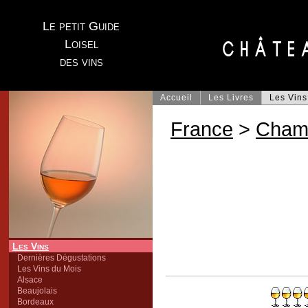
Le petit Guide
Loisel
des vins
Accueil
Les Livres
Les Vins
France
>
Cham
Les Vins
Dernières Dégustations
Les Vins du Mois
Alsace
Beaujolais
Bordeaux