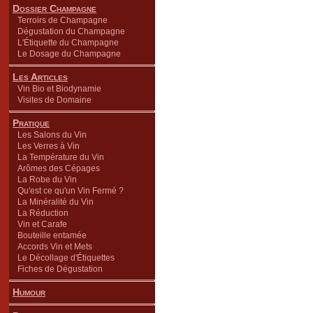
Dossier Champagne
Terroirs de Champagne
Dégustation du Champagne
L'Étiquette du Champagne
Le Dosage du Champagne
Les Articles
Vin Bio et Biodynamie
Visites de Domaine
Pratique
Les Salons du Vin
Les Verres à Vin
La Température du Vin
Arômes des Cépages
La Robe du Vin
Qu'est ce qu'un Vin Fermé ?
La Minéralité du Vin
La Réduction
Vin et Carafe
Bouteille entamée
Accords Vin et Mets
Le Décollage d'Étiquettes
Fiches de Dégustation
Humour