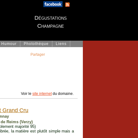
Dégustations
Champagne
Humour
Photothèque
Liens
Partager
Voir le
site internet
du domaine.
t Grand Cru
onnay
 de Reims (Verzy)
blement majorité 95)
ibrée, la matière est plutôt simple mais a