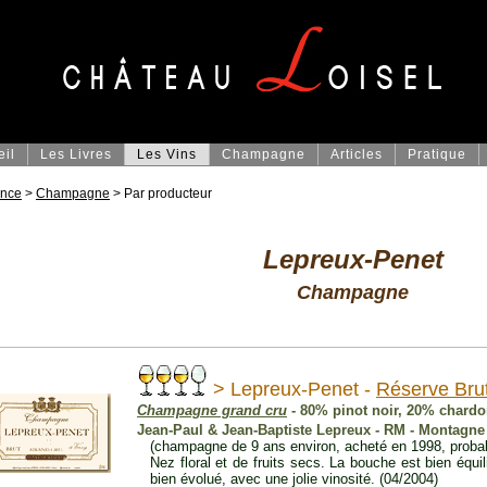
eil
Les Livres
Les Vins
Champagne
Articles
Pratique
ance
>
Champagne
> Par producteur
Lepreux-Penet
Champagne
> Lepreux-Penet -
Réserve Bru
Champagne grand cru
- 80% pinot noir, 20% chard
Jean-Paul & Jean-Baptiste Lepreux - RM - Montagne
(champagne de 9 ans environ, acheté en 1998, proba
Nez floral et de fruits secs. La bouche est bien équil
bien évolué, avec une jolie vinosité. (04/2004)