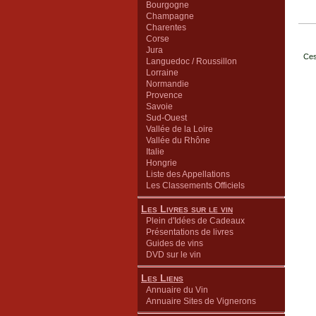
Bourgogne
Champagne
Charentes
Corse
Jura
Ces
Languedoc / Roussillon
Lorraine
Normandie
Provence
Savoie
Sud-Ouest
Vallée de la Loire
Vallée du Rhône
Italie
Hongrie
Liste des Appellations
Les Classements Officiels
Les Livres sur le vin
Plein d'Idées de Cadeaux
Présentations de livres
Guides de vins
DVD sur le vin
Les Liens
Annuaire du Vin
Annuaire Sites de Vignerons