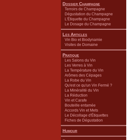
Dossier Champagne
Terroirs de Champagne
Dégustation du Champagne
L'Étiquette du Champagne
Le Dosage du Champagne
Les Articles
Vin Bio et Biodynamie
Visites de Domaine
Pratique
Les Salons du Vin
Les Verres à Vin
La Température du Vin
Arômes des Cépages
La Robe du Vin
Qu'est ce qu'un Vin Fermé ?
La Minéralité du Vin
La Réduction
Vin et Carafe
Bouteille entamée
Accords Vin et Mets
Le Décollage d'Étiquettes
Fiches de Dégustation
Humour