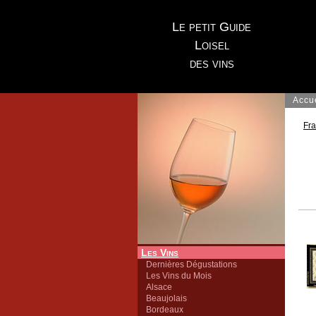
Le petit Guide
Loisel
des vins
Accu
Fr
Les Vins
Dernières Dégustations
Les Vins du Mois
Alsace
Beaujolais
Bordeaux