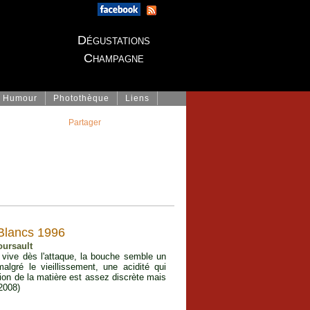
Dégustations
Champagne
Humour
Photothèque
Liens
Partager
Blancs 1996
oursault
s vive dès l'attaque, la bouche semble un
lgré le vieillissement, une acidité qui
ion de la matière est assez discrète mais
2008)