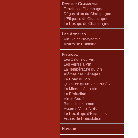
Dossier Champagne
Terroirs de Champagne
Dégustation du Champagne
L'Étiquette du Champagne
Le Dosage du Champagne
Les Articles
Vin Bio et Biodynamie
Visites de Domaine
Pratique
Les Salons du Vin
Les Verres à Vin
La Température du Vin
Arômes des Cépages
La Robe du Vin
Qu'est ce qu'un Vin Fermé ?
La Minéralité du Vin
La Réduction
Vin et Carafe
Bouteille entamée
Accords Vin et Mets
Le Décollage d'Étiquettes
Fiches de Dégustation
Humour