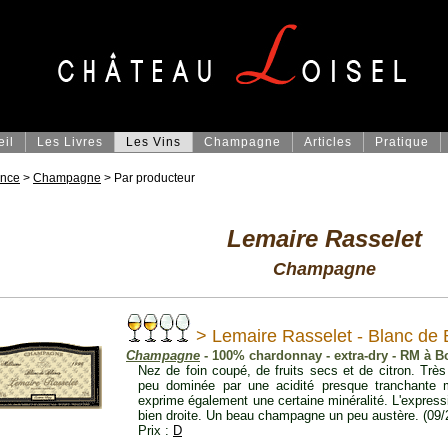
eil
Les Livres
Les Vins
Champagne
Articles
Pratique
ance
>
Champagne
> Par producteur
Lemaire Rasselet
Champagne
> Lemaire Rasselet - Blanc de 
Champagne
- 100% chardonnay - extra-dry - RM à B
Nez de foin coupé, de fruits secs et de citron. Trè
peu dominée par une acidité presque tranchante ma
exprime également une certaine minéralité. L'express
bien droite. Un beau champagne un peu austère. (09/
Prix :
D