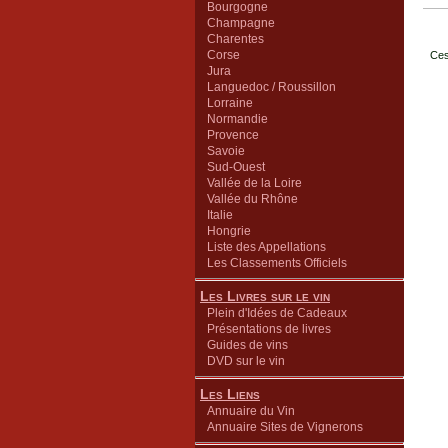
Bourgogne
Champagne
Charentes
Corse
Ces
Jura
Languedoc / Roussillon
Lorraine
Normandie
Provence
Savoie
Sud-Ouest
Vallée de la Loire
Vallée du Rhône
Italie
Hongrie
Liste des Appellations
Les Classements Officiels
Les Livres sur le vin
Plein d'Idées de Cadeaux
Présentations de livres
Guides de vins
DVD sur le vin
Les Liens
Annuaire du Vin
Annuaire Sites de Vignerons