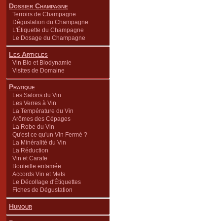
Dossier Champagne
Terroirs de Champagne
Dégustation du Champagne
L'Étiquette du Champagne
Le Dosage du Champagne
Les Articles
Vin Bio et Biodynamie
Visites de Domaine
Pratique
Les Salons du Vin
Les Verres à Vin
La Température du Vin
Arômes des Cépages
La Robe du Vin
Qu'est ce qu'un Vin Fermé ?
La Minéralité du Vin
La Réduction
Vin et Carafe
Bouteille entamée
Accords Vin et Mets
Le Décollage d'Étiquettes
Fiches de Dégustation
Humour