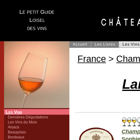
Le petit Guide
Loisel
des vins
Accueil
Les Livres
Les Vins
France
>
Cham
La
Les Vins
Dernières Dégustations
Les Vins du Mois
Alsace
Champ
Beaujolais
Bordeaux
Sophie