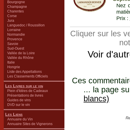
Bourgogne
Nez d
Champagne
matiè
Charentes
Corse
Prix :
Jura
Languedoc / Roussillon
Lorraine
Cliquer sur les 
Normandie
Provence
not
Savoie
Sud-Ouest
Voir d'aut
Vallée de la Loire
Vallée du Rhône
Italie
Hongrie
Liste des Appellations
Les Classements Officiels
Ces commentaires
Les Livres sur le vin
... la page su
Plein d'Idées de Cadeaux
Présentations de livres
blancs)
Guides de vins
DVD sur le vin
Les Liens
Re
Annuaire du Vin
Annuaire Sites de Vignerons