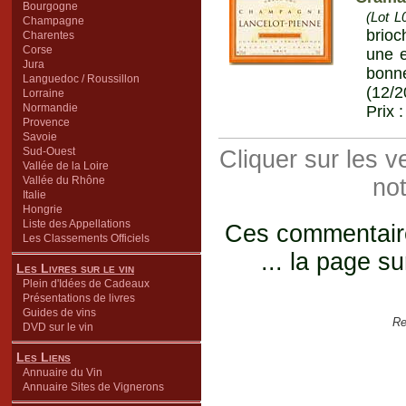
Bourgogne
(Lot L
Champagne
brio
Charentes
Corse
une e
Jura
bonne
Languedoc / Roussillon
(12/2
Lorraine
Normandie
Prix 
Provence
Savoie
Sud-Ouest
Cliquer sur les 
Vallée de la Loire
Vallée du Rhône
not
Italie
Hongrie
Liste des Appellations
Ces commentaires
Les Classements Officiels
... la page su
Les Livres sur le vin
Plein d'Idées de Cadeaux
Présentations de livres
Guides de vins
Re
DVD sur le vin
Les Liens
Annuaire du Vin
Annuaire Sites de Vignerons