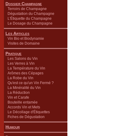
Dossier Champagne
Terroirs de Champagne
Dégustation du Champagne
L'Étiquette du Champagne
Le Dosage du Champagne
Les Articles
Vin Bio et Biodynamie
Visites de Domaine
Pratique
Les Salons du Vin
Les Verres à Vin
La Température du Vin
Arômes des Cépages
La Robe du Vin
Qu'est ce qu'un Vin Fermé ?
La Minéralité du Vin
La Réduction
Vin et Carafe
Bouteille entamée
Accords Vin et Mets
Le Décollage d'Étiquettes
Fiches de Dégustation
Humour