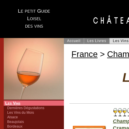
Le petit Guide
Loisel
des vins
Accueil
Les Livres
Les Vins
France
>
Cham
L
Les Vins
Dernières Dégustations
Les Vins du Mois
Alsace
Champ
Beaujolais
Bordeaux
Crama