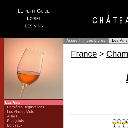
Le petit Guide
Loisel
des vins
Accueil
Les Livres
Les Vins
France
>
Cham
Les Vins
Dernières Dégustations
Les Vins du Mois
Alsace
Beaujolais
Bordeaux