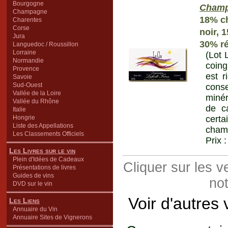
Bourgogne
Cham
Champagne
18% ch
Charentes
Corse
noir, 
Jura
30% ré
Languedoc / Roussillon
Lorraine
(Lot 
Normandie
coing
Provence
est r
Savoie
Sud-Ouest
conse
Vallée de la Loire
minér
Vallée du Rhône
de c
Italie
Hongrie
certa
Liste des Appellations
cham
Les Classements Officiels
Prix 
Les Livres sur le vin
Plein d'Idées de Cadeaux
Cliquer sur les 
Présentations de livres
Guides de vins
not
DVD sur le vin
Voir d'autres
Les Liens
Annuaire du Vin
Annuaire Sites de Vignerons