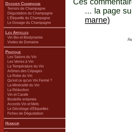
Ces commentaires
Dossier Champagne
Terroirs de Champagne
... la page su
Dégustation du Champagne
marne)
L'Étiquette du Champagne
Le Dosage du Champagne
Les Articles
Vin Bio et Biodynamie
Re
Visites de Domaine
Pratique
Les Salons du Vin
Les Verres à Vin
La Température du Vin
Arômes des Cépages
La Robe du Vin
Qu'est ce qu'un Vin Fermé ?
La Minéralité du Vin
La Réduction
Vin et Carafe
Bouteille entamée
Accords Vin et Mets
Le Décollage d'Étiquettes
Fiches de Dégustation
Humour