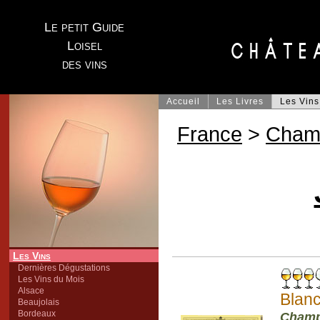
Le petit Guide
Loisel
des vins
Accueil
Les Livres
Les Vins
France
>
Cham
Les Vins
Dernières Dégustations
Les Vins du Mois
Alsace
Blan
Beaujolais
Bordeaux
Cham