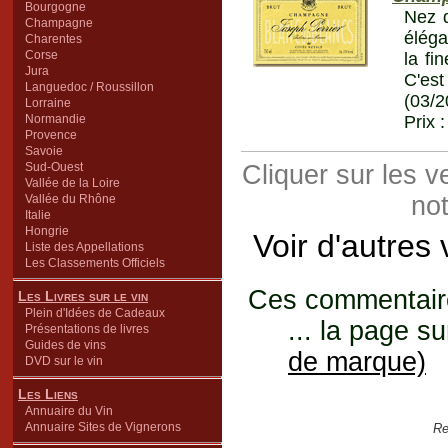
Bourgogne
Nez d
Champagne
éléga
Charentes
Corse
la fi
Jura
C'es
Languedoc / Roussillon
(03/2
Lorraine
Normandie
Prix 
Provence
Savoie
Sud-Ouest
Cliquer sur les 
Vallée de la Loire
not
Vallée du Rhône
Italie
Hongrie
Voir d'autres
Liste des Appellations
Les Classements Officiels
Ces commentaires
Les Livres sur le vin
Plein d'Idées de Cadeaux
... la page su
Présentations de livres
Guides de vins
de marque)
DVD sur le vin
Les Liens
Annuaire du Vin
Annuaire Sites de Vignerons
Re