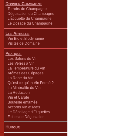
Dossier Champagne
Terroirs de Champagne
Dégustation du Champagne
L'Étiquette du Champagne
Le Dosage du Champagne
Les Articles
Vin Bio et Biodynamie
Visites de Domaine
Pratique
Les Salons du Vin
Les Verres à Vin
La Température du Vin
Arômes des Cépages
La Robe du Vin
Qu'est ce qu'un Vin Fermé ?
La Minéralité du Vin
La Réduction
Vin et Carafe
Bouteille entamée
Accords Vin et Mets
Le Décollage d'Étiquettes
Fiches de Dégustation
Humour