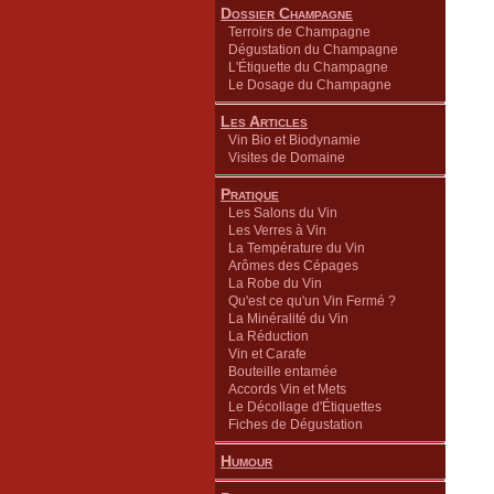
Dossier Champagne
Terroirs de Champagne
Dégustation du Champagne
L'Étiquette du Champagne
Le Dosage du Champagne
Les Articles
Vin Bio et Biodynamie
Visites de Domaine
Pratique
Les Salons du Vin
Les Verres à Vin
La Température du Vin
Arômes des Cépages
La Robe du Vin
Qu'est ce qu'un Vin Fermé ?
La Minéralité du Vin
La Réduction
Vin et Carafe
Bouteille entamée
Accords Vin et Mets
Le Décollage d'Étiquettes
Fiches de Dégustation
Humour