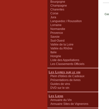
Bourgogne
Champagne
Charentes
Corse
Ces
Jura
Languedoc / Roussillon
Lorraine
Normandie
Provence
Savoie
Sud-Ouest
Vallée de la Loire
Vallée du Rhône
Italie
Hongrie
Liste des Appellations
Les Classements Officiels
Les Livres sur le vin
Plein d'Idées de Cadeaux
Présentations de livres
Guides de vins
DVD sur le vin
Les Liens
Annuaire du Vin
Annuaire Sites de Vignerons