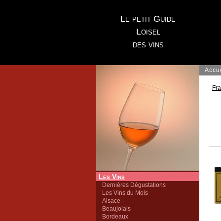
Le petit Guide
Loisel
des vins
Accu
Fr
Les Vins
Dernières Dégustations
Les Vins du Mois
Alsace
Beaujolais
Bordeaux