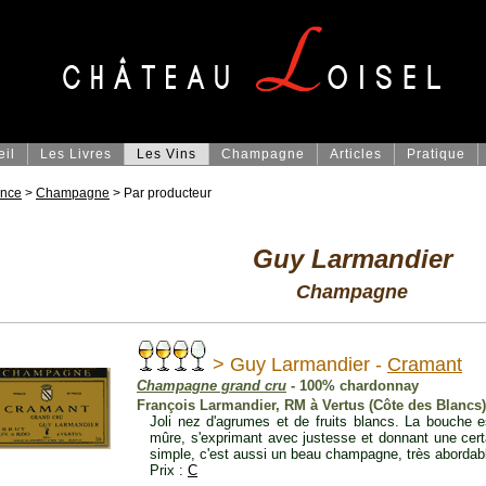
eil
Les Livres
Les Vins
Champagne
Articles
Pratique
ance
>
Champagne
> Par producteur
Guy Larmandier
Champagne
> Guy Larmandier -
Cramant
Champagne grand cru
- 100% chardonnay
François Larmandier, RM à Vertus (Côte des Blancs)
Joli nez d'agrumes et de fruits blancs. La bouche 
mûre, s'exprimant avec justesse et donnant une cert
simple, c'est aussi un beau champagne, très abordabl
Prix :
C