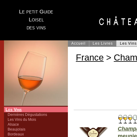
Le petit Guide
Loisel
des vins
Accueil
Les Livres
Les Vins
France
>
Cham
Les Vins
Dernières Dégustations
Les Vins du Mois
Alsace
Champ
Beaujolais
Bordeaux
meunie