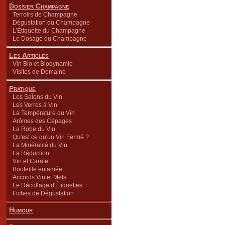
Dossier Champagne
Terroirs de Champagne
Dégustation du Champagne
L'Étiquette du Champagne
Le Dosage du Champagne
Les Articles
Vin Bio et Biodynamie
Visites de Domaine
Pratique
Les Salons du Vin
Les Verres à Vin
La Température du Vin
Arômes des Cépages
La Robe du Vin
Qu'est ce qu'un Vin Fermé ?
La Minéralité du Vin
La Réduction
Vin et Carafe
Bouteille entamée
Accords Vin et Mets
Le Décollage d'Étiquettes
Fiches de Dégustation
Humour