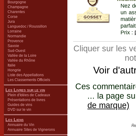
Bourgogne
Nez de
Champagne
un as
Charentes
Corse
matièr
Jura
parfai
Languedoc / Roussillon
Lorraine
Prix :
Normandie
Provence
Savoie
Cliquer sur les 
Sud-Ouest
Vallée de la Loire
not
Vallée du Rhône
Italie
Voir d'au
Hongrie
Liste des Appellations
Les Classements Officiels
Ces commentaires
Les Livres sur le vin
... la page su
Plein d'Idées de Cadeaux
Présentations de livres
de marque)
Guides de vins
DVD sur le vin
Les Liens
Annuaire du Vin
Re
Annuaire Sites de Vignerons