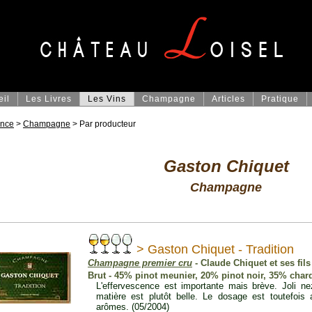
eil
Les Livres
Les Vins
Champagne
Articles
Pratique
ance
>
Champagne
> Par producteur
Gaston Chiquet
Champagne
> Gaston Chiquet - Tradition
Champagne premier cru
- Claude Chiquet et ses fils
Brut - 45% pinot meunier, 20% pinot noir, 35% cha
L'effervescence est importante mais brève. Joli 
matière est plutôt belle. Le dosage est toutefois
arômes. (05/2004)