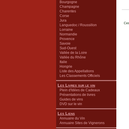
Bourgogne
Champagne
Charentes
Corse
Jura
Ces
Languedoc / Roussillon
Lorraine
Normandie
Provence
Savoie
Sud-Ouest
Vallée de la Loire
Vallée du Rhône
Italie
Hongrie
Liste des Appellations
Les Classements Officiels
Les Livres sur le vin
Plein d'Idées de Cadeaux
Présentations de livres
Guides de vins
DVD sur le vin
Les Liens
Annuaire du Vin
Annuaire Sites de Vignerons