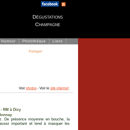
Dégustations
Champagne
Humour
Photothèque
Liens
Partager
Voir
photos
- Voir le
site internet
.
 - RM à Dizy
rdonnay
nez. De présence moyenne en bouche, la
 assez important et tend à masquer les