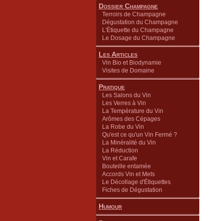
Dossier Champagne
Terroirs de Champagne
Dégustation du Champagne
L'Étiquette du Champagne
Le Dosage du Champagne
Les Articles
Vin Bio et Biodynamie
Visites de Domaine
Pratique
Les Salons du Vin
Les Verres à Vin
La Température du Vin
Arômes des Cépages
La Robe du Vin
Qu'est ce qu'un Vin Fermé ?
La Minéralité du Vin
La Réduction
Vin et Carafe
Bouteille entamée
Accords Vin et Mets
Le Décollage d'Étiquettes
Fiches de Dégustation
Humour