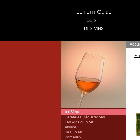
Le petit Guide
Loisel
des vins
Accu
Fr
Les Vins
Dernières Dégustations
Les Vins du Mois
Alsace
Beaujolais
Bordeaux