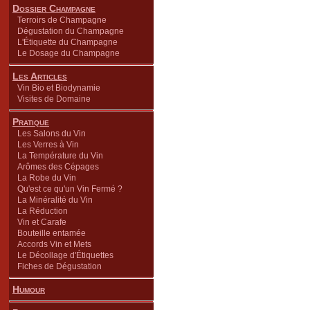
Dossier Champagne
Terroirs de Champagne
Dégustation du Champagne
L'Étiquette du Champagne
Le Dosage du Champagne
Les Articles
Vin Bio et Biodynamie
Visites de Domaine
Pratique
Les Salons du Vin
Les Verres à Vin
La Température du Vin
Arômes des Cépages
La Robe du Vin
Qu'est ce qu'un Vin Fermé ?
La Minéralité du Vin
La Réduction
Vin et Carafe
Bouteille entamée
Accords Vin et Mets
Le Décollage d'Étiquettes
Fiches de Dégustation
Humour