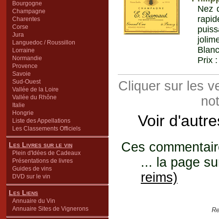
Bourgogne
Nez d
Champagne
rapid
Charentes
Corse
puis
Jura
joli
Languedoc / Roussillon
Blanc
Lorraine
Normandie
Prix 
Provence
Savoie
Sud-Ouest
Cliquer sur les 
Vallée de la Loire
Vallée du Rhône
not
Italie
Hongrie
Voir d'autr
Liste des Appellations
Les Classements Officiels
Ces commentaires
Les Livres sur le vin
Plein d'Idées de Cadeaux
... la page su
Présentations de livres
Guides de vins
reims)
DVD sur le vin
Les Liens
Annuaire du Vin
Annuaire Sites de Vignerons
Re