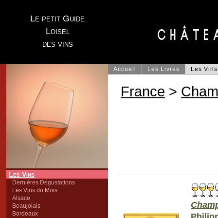
Le petit Guide
Loisel
des vins
Accueil
Les Livres
Les Vins
France
>
Cham
Les Vins
Dernières Dégustations
Les Vins du Mois
Alsace
Champ
Beaujolais
Bordeaux
Philip